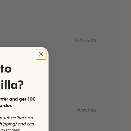
04/08/2026
to
illa?
tter and get 10€
 order.
27/07/2026
ew subscribers on
shipping) and can
 customer.