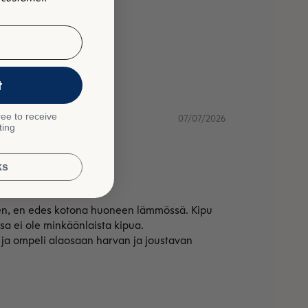
t
ee to receive
07/07/2026
ting
ks
imeen, en edes kotona huoneen lämmössä. Kipu
ssa ei ole minkäänlaista kipua.
is ja ompeli alaosaan harvan ja joustavan