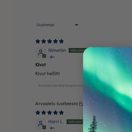
Sort by
Nimetön
Kivut
Kivut hellitti
Arvostelu kerätty kaupan kutsun kautta
Polvenlämmittimet merino
Harri L.