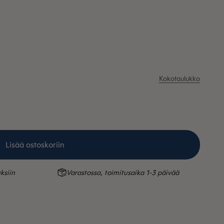
Kokotaulukko
Lisää ostoskoriin
ksiin
Varastossa, toimitusaika 1-3 päivää