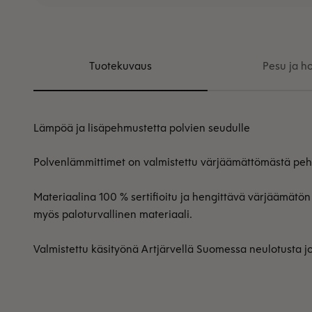
Tuotekuvaus
Pesu ja ho
Lämpöä ja lisäpehmustetta polvien seudulle
Polvenlämmittimet on valmistettu värjäämättömästä pehm
Materiaalina 100 % sertifioitu ja hengittävä värjäämätön 
myös paloturvallinen materiaali.
Valmistettu käsityönä Artjärvellä Suomessa neulotusta jo