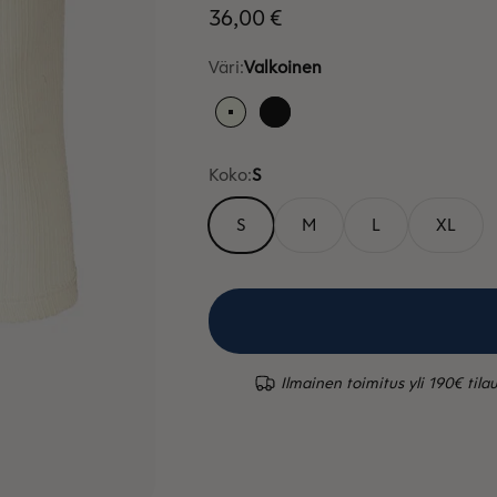
Alennushinta
36,00 €
Väri:
Valkoinen
Valkoinen
Musta
Koko:
S
S
M
L
XL
Ilmainen toimitus yli 190€ tilau