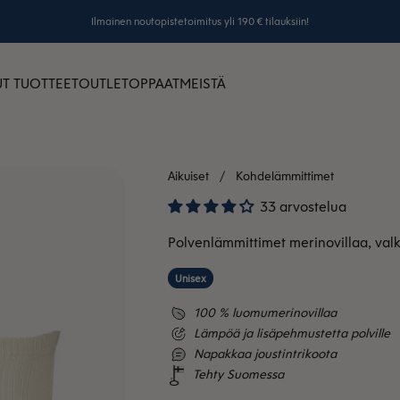
Ilmainen noutopistetoimitus yli 190 € tilauksiin!
T TUOTTEET
OUTLET
OPPAAT
MEISTÄ
Aikuiset
Kohdelämmittimet
33 arvostelua
Polvenlämmittimet merinovillaa, val
Unisex
100 % luomumerinovillaa
Lämpöä ja lisäpehmustetta polville
Napakkaa joustintrikoota
Tehty Suomessa