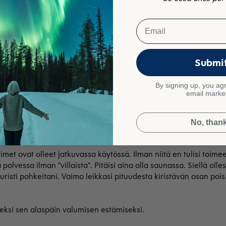
Email
Submi
villaa, musta
By signing up, you agr
email marke
No, than
ttimet ovat olleet jatkuvassa käytössä. Ilman niitä en tulisi to
olvessa ilman "villaista". Pitäisi aina olla saunassa. Siellä olle
puristi pohkeitani. Vaimo leikkasi pituudesta kiristävän osan po
eksi sen alaspäin valumisen estämiseksi.