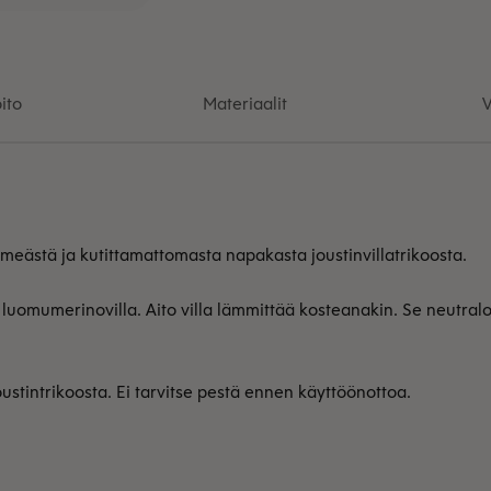
ito
Materiaalit
V
eästä ja kutittamattomasta napakasta joustinvillatrikoosta.
luomumerinovilla. Aito villa lämmittää kosteanakin. Se neutraloi 
ustintrikoosta. Ei tarvitse pestä ennen käyttöönottoa.