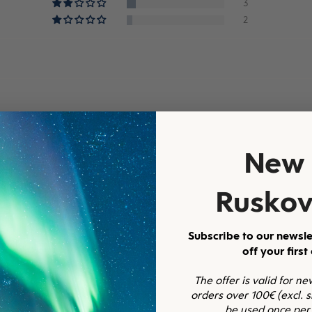
3
2
New 
Ruskov
Subscribe to our newsle
villaa, musta
off your first
The offer is valid for n
orders over 100€ (excl. 
be used once per