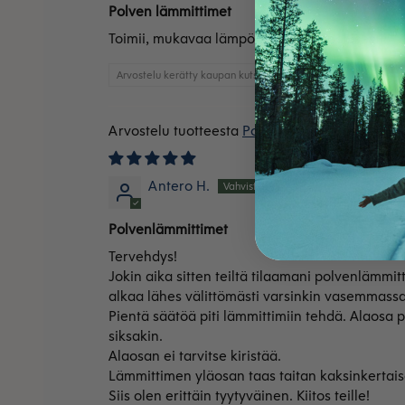
Polven lämmittimet
Toimii, mukavaa lämpöhoitoa luonnollisesti!
Arvostelu kerätty kaupan kutsun kautta
Polvenlämmittimet merino
Antero H.
Polvenlämmittimet
Tervehdys!
Jokin aika sitten teiltä tilaamani polvenlämmi
alkaa lähes välittömästi varsinkin vasemmassa p
Pientä säätöä piti lämmittimiin tehdä. Alaosa 
siksakin.
Alaosan ei tarvitse kiristää.
Lämmittimen yläosan taas taitan kaksinkertais
Siis olen erittäin tyytyväinen. Kiitos teille!