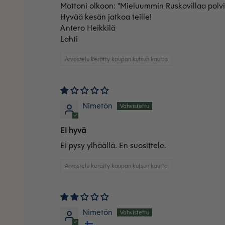
Mottoni olkoon: "Mieluummin Ruskovillaa polviin,
Hyvää kesän jatkoa teille!
Antero Heikkilä
Lahti
Arvostelu kerätty kaupan kutsun kautta
Nimetön
Ei hyvä
Ei pysy ylhäällä. En suosittele.
Arvostelu kerätty kaupan kutsun kautta
Nimetön