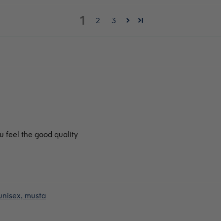
1
2
3
u feel the good quality
unisex, musta