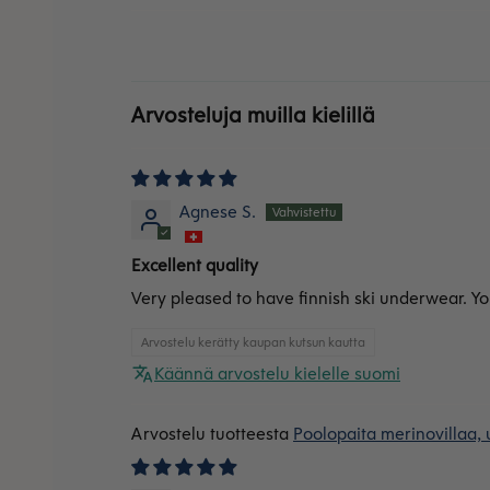
Arvosteluja muilla kielillä
Agnese S.
Excellent quality
Very pleased to have finnish ski underwear. Yo
Arvostelu kerätty kaupan kutsun kautta
Käännä arvostelu kielelle suomi
Poolopaita merinovillaa, 