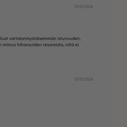
21/01/2026
s haluat vartalonmyötäisemmän istuvuuden,
i miinus hihansuiden resoreista, niitä ei
13/01/2026