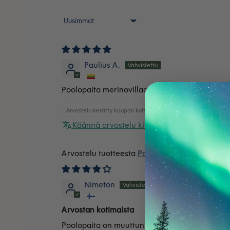
Sort by
Paulius A.
Poolopaita merinovillaa, unisex, vihreä
Arvostelu kerätty kaupan kutsun kautta
Käännä arvostelu kielelle suomi
Poolopaita merinovillaa, 
Nimetön
Arvostan kotimaista
Poolopaita on muuttunut sitten viime kerran, 