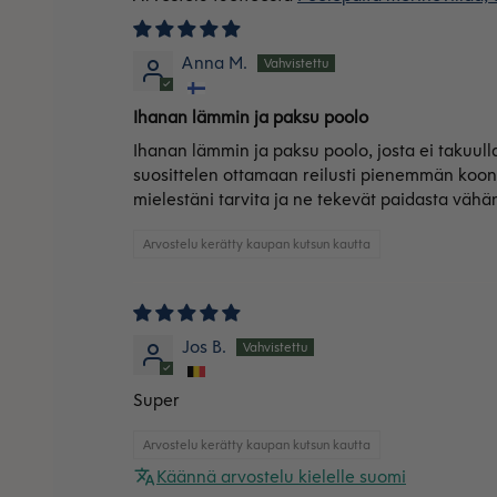
Anna M.
Ihanan lämmin ja paksu poolo
Ihanan lämmin ja paksu poolo, josta ei takuull
suosittelen ottamaan reilusti pienemmän koon (k
mielestäni tarvita ja ne tekevät paidasta väh
Arvostelu kerätty kaupan kutsun kautta
Jos B.
Super
Arvostelu kerätty kaupan kutsun kautta
Käännä arvostelu kielelle suomi