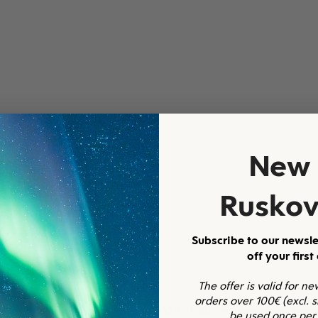
New 
Ruskov
unisex, musta
Subscribe to our newsle
off your first
The offer is valid for n
orders over 100€ (excl. 
kun ostin vastaavan tuotteen (v.2020). Pidin enemmän aikaisemm
be used once per