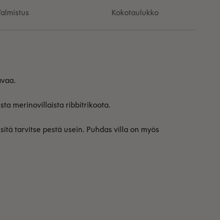
almistus
Kokotaulukko
avaa.
ta merinovillaista ribbitrikoota.
sitä tarvitse pestä usein. Puhdas villa on myös