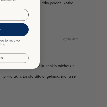
uavat pidemmän version. Pidin paidan, koska
t
21/01/2026
ee to receive
ting
ks
kkäitä vaatteita. Nykyään kuitenkin miehetkin
yli pikkutakin. En ota siitä ongelmaa, mutta se