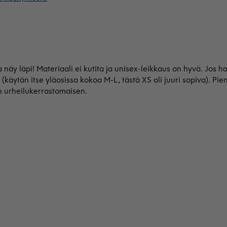
a näy läpi! Materiaali ei kutita ja unisex-leikkaus on hyvä. Jo
äytän itse yläosissa kokoa M-L, tästä XS oli juuri sopiva). Pien
än urheilukerrastomaisen.