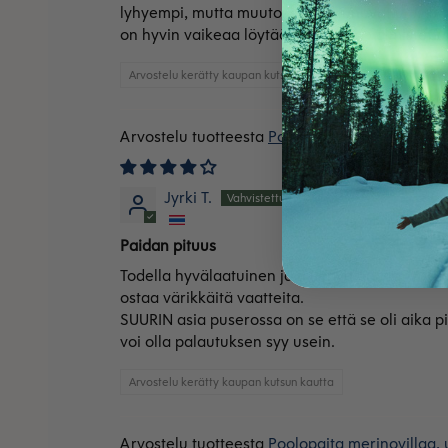
lyhyempi, mutta muutokset johtunevat unisex-m
on hyvin vaikeaa löytää Suomessa valmistettu
Arvostelu kerätty kaupan kutsun kautta
Poolopaita merinovillaa,
Jyrki T.
Paidan pituus
Todella hyvälaatuinen ja mukava päällä. Väri o
ostaa värikkäitä vaatteita.
SUURIN asia puserossa on se että se oli aika pi
voi olla palautuksen syy usein.
Arvostelu kerätty kaupan kutsun kautta
Poolopaita merinovillaa, 