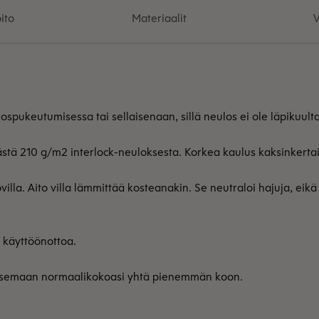
ito
Materiaalit
V
ospukeutumisessa tai sellaisenaan, sillä neulos ei ole läpikuult
stä 210 g/m2 interlock-neuloksesta. Korkea kaulus kaksinkertais
lla. Aito villa lämmittää kosteanakin. Se neutraloi hajuja, eikä 
n käyttöönottoa.
litsemaan normaalikokoasi yhtä pienemmän koon.