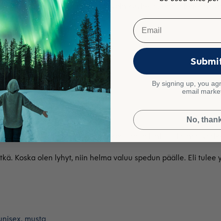
allien yhteensovittamisesta ja voin kuvitella, että miehet hal
a vastaavaa tuotetta.
Email
Submi
 unisex, punainen
By signing up, you agr
email marke
No, than
lis voinut olla kirkkaampi. On outoa että miehille ei tehdä väri
tkä. Koska olen lyhyt, niin helma valuu spedun päälle. Eli tulee 
unisex, musta