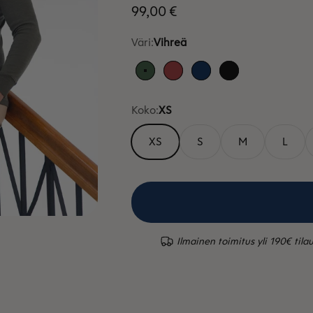
Alennushinta
99,00 €
Väri:
Vihreä
Vihreä
Punainen
Sininen
Musta
Koko:
XS
XS
S
M
L
Ilmainen toimitus yli 190€ tilau