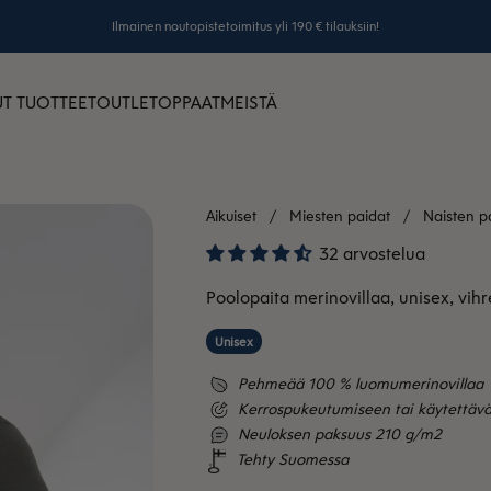
Ilmainen noutopistetoimitus yli 190 € tilauksiin!
T TUOTTEET
OUTLET
OPPAAT
MEISTÄ
Aikuiset
Miesten paidat
Naisten p
32 arvostelua
Poolopaita merinovillaa, unisex, vih
Unisex
Pehmeää 100 % luomumerinovillaa
Kerrospukeutumiseen tai käytettävä
Neuloksen paksuus 210 g/m2
Tehty Suomessa