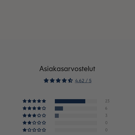
Asiakasarvostelut
4.62 / 5
23
6
3
0
0