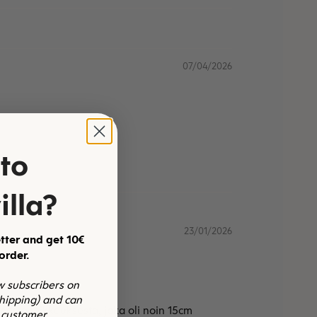
07/04/2026
to
illa?
23/01/2026
tter and get 10€
 order.
ew subscribers on
shipping) and can
asta leikkauksesta, joka oli noin 15cm
 customer.