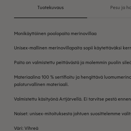
Tuotekuvaus
Pesu ja ho
Monikäyttöinen poolopaita merinovillaa
Unisex-mallinen merinovillapaita sopii käytettäväksi kerr
Paita on valmistettu peittävästä ja molemmin puolin sileä
Materiaalina 100 % sertifioitu ja hengittävä luomumerinovi
paloturvallinen materiaali.
Valmistettu käsityönä Artjärvellä. Ei tarvitse pestä enne
Naiset: unisex-mitoituksesta johtuen suosittelemme va
Väri: Vihreä