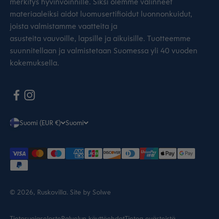
merkitys hyvinvoinnille. Siksi olemme valinneet
materiaaleiksi aidot luomusertifioidut luonnonkuidut,
joista valmistamme vaatteita ja
asusteita vauvoille, lapsille ja aikuisille. Tuotteemme
suunnitellaan ja valmistetaan Suomessa yli 40 vuoden
kokemuksella.
Suomi (EUR €)
Suomi
© 2026, Ruskovilla.
Site by Solwe
Tietosuojaseloste
Palvelun käyttöehdot
Tietoa evästeistä