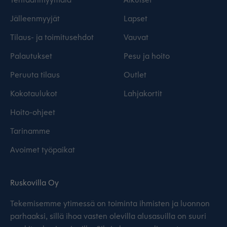
Jälleenmyyjät
Lapset
Tilaus- ja toimitusehdot
Vauvat
Palautukset
Pesu ja hoito
Peruuta tilaus
Outlet
Kokotaulukot
Lahjakortit
Hoito-ohjeet
Tarinamme
Avoimet työpaikat
Ruskovilla Oy
Tekemisemme ytimessä on toiminta ihmisten ja luonnon
parhaaksi, sillä ihoa vasten olevilla alusasuilla on suuri