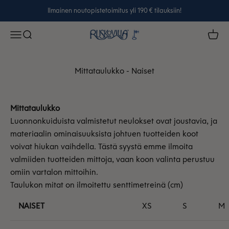
Siirry sisältöön
Ilmainen noutopistetoimitus yli 190 € tilauksiin!
Ruskovilla
Avaa navigointivalikko
Avaa haku
Avaa 
Mittataulukko - Naiset
Mittataulukko
Luonnonkuiduista valmistetut neulokset ovat joustavia, ja
materiaalin ominaisuuksista johtuen tuotteiden koot
voivat hiukan vaihdella. Tästä syystä emme ilmoita
valmiiden tuotteiden mittoja, vaan koon valinta perustuu
omiin vartalon mittoihin.
Taulukon mitat on ilmoitettu senttimetreinä (cm)
NAISET
XS
S
M