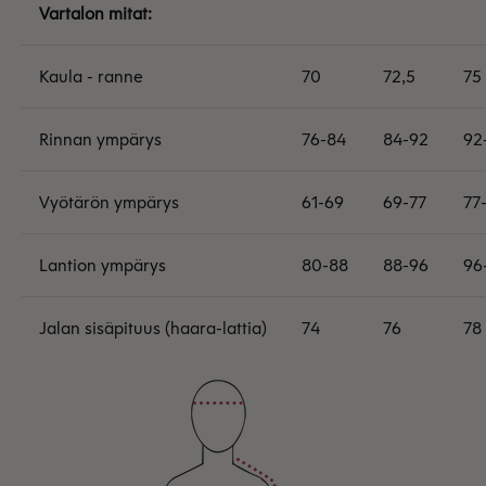
Vartalon mitat:
Kaula - ranne
70
72,5
75
Rinnan ympärys
76-84
84-92
92
Vyötärön ympärys
61-69
69-77
77
Lantion ympärys
80-88
88-96
96
Jalan sisäpituus (haara-lattia)
74
76
78