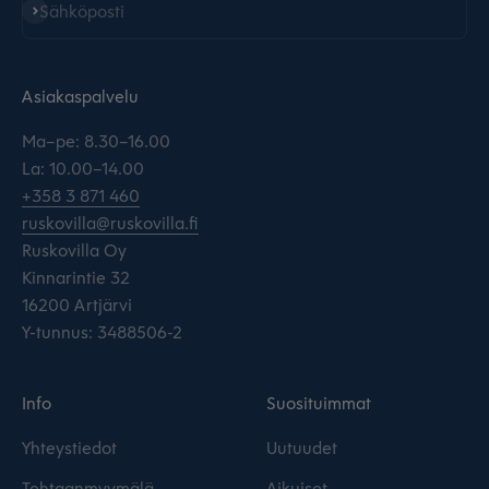
Tilaa
Sähköposti
Asiakaspalvelu
Ma–pe: 8.30–16.00
La: 10.00–14.00
+358 3 871 460
ruskovilla@ruskovilla.fi
Ruskovilla Oy
Kinnarintie 32
16200 Artjärvi
Y-tunnus: 3488506-2
Info
Suosituimmat
Yhteystiedot
Uutuudet
Tehtaanmyymälä
Aikuiset