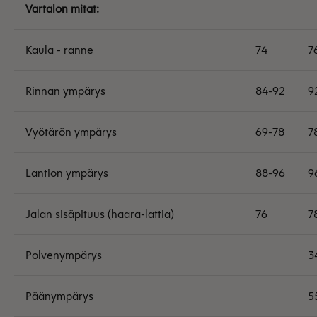
Vartalon mitat:
Kaula - ranne
74
7
Rinnan ympärys
84-92
9
Vyötärön ympärys
69-78
7
Lantion ympärys
88-96
9
Jalan sisäpituus (haara-lattia)
76
7
Polvenympärys
3
Päänympärys
5