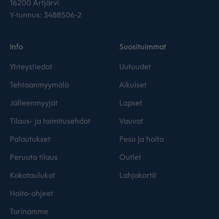
16200 Artjärvi
Y-tunnus: 3488506-2
Info
Suosituimmat
Yhteystiedot
Uutuudet
Tehtaanmyymälä
Aikuiset
Jälleenmyyjät
Lapset
Tilaus- ja toimitusehdot
Vauvat
Palautukset
Pesu ja hoito
Peruuta tilaus
Outlet
Kokotaulukot
Lahjakortit
Hoito-ohjeet
Tarinamme