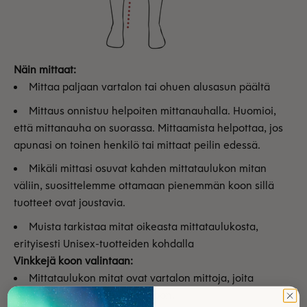
Näin mittaat:
Mittaa paljaan vartalon tai ohuen alusasun päältä
Mittaus onnistuu helpoiten mittanauhalla. Huomioi,
että mittanauha on suorassa. Mittaamista helpottaa, jos
apunasi on toinen henkilö tai mittaat peilin edessä.
Mikäli mittasi osuvat kahden mittataulukon mitan
väliin, suosittelemme ottamaan pienemmän koon sillä
tuotteet ovat joustavia.
Muista tarkistaa mitat oikeasta mittataulukosta,
erityisesti Unisex-tuotteiden kohdalla
Vinkkejä koon valintaan:
Mittataulukon mitat ovat vartalon mittoja, joita
vertaamalla löydät sopivan koon.