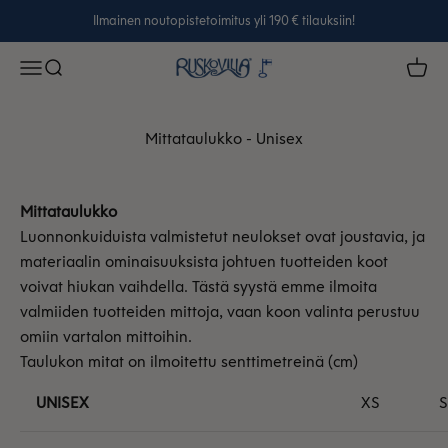
Siirry sisältöön
Ilmainen noutopistetoimitus yli 190 € tilauksiin!
Ruskovilla
Avaa navigointivalikko
Avaa haku
Avaa 
Mittataulukko - Unisex
Mittataulukko
Luonnonkuiduista valmistetut neulokset ovat joustavia, ja
materiaalin ominaisuuksista johtuen tuotteiden koot
voivat hiukan vaihdella. Tästä syystä emme ilmoita
valmiiden tuotteiden mittoja, vaan koon valinta perustuu
omiin vartalon mittoihin.
Taulukon mitat on ilmoitettu senttimetreinä (cm)
UNISEX
XS
S