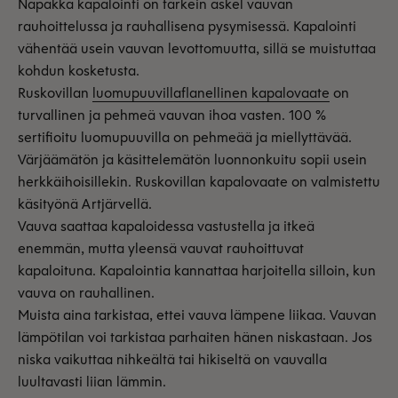
Napakka kapalointi on tärkein askel vauvan
rauhoittelussa ja rauhallisena pysymisessä. Kapalointi
vähentää usein vauvan levottomuutta, sillä se muistuttaa
kohdun kosketusta.
Ruskovillan
luomupuuvillaflanellinen kapalovaate
on
turvallinen ja pehmeä vauvan ihoa vasten. 100 %
sertifioitu luomupuuvilla on pehmeää ja miellyttävää.
Värjäämätön ja käsittelemätön luonnonkuitu sopii usein
herkkäihoisillekin. Ruskovillan kapalovaate on valmistettu
käsityönä Artjärvellä.
Vauva saattaa kapaloidessa vastustella ja itkeä
enemmän, mutta yleensä vauvat rauhoittuvat
kapaloituna. Kapalointia kannattaa harjoitella silloin, kun
vauva on rauhallinen.
Muista aina tarkistaa, ettei vauva lämpene liikaa. Vauvan
lämpötilan voi tarkistaa parhaiten hänen niskastaan. Jos
niska vaikuttaa nihkeältä tai hikiseltä on vauvalla
luultavasti liian lämmin.