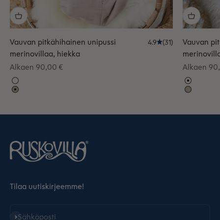
Vauvan pitkähihainen unipussi
Vauvan pit
4.9
(31)
merinovillaa, hiekka
merinovill
Alennushinta
Alennushi
Alkaen 90,00 €
Alkaen 90
Tilaa uutiskirjeemme!
Tilaa
Sähköposti