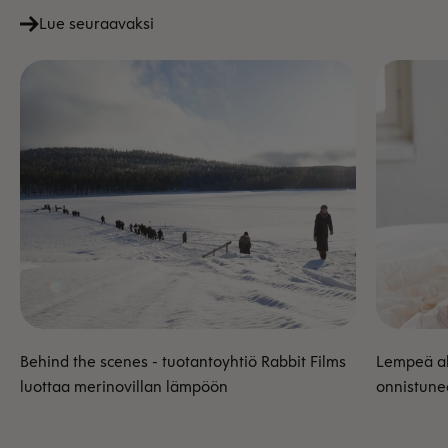
Lue seuraavaksi
Behind the scenes - tuotantoyhtiö Rabbit Films
Lempeä alk
luottaa merinovillan lämpöön
onnistune