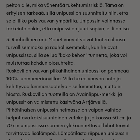
peiton alle, mikä vähentää tukehtumisriskiä. Tämä on
erityisen tärkeää, sillä unipussi on suunniteltu niin, että
se ei liiku pois vauvan ympäriltä. Unipussin valinnassa
tärkeintä onkin, että unipussi on juuri sopiva, ei liian iso.
Rauhallinen uni: Monet vauvat voivat tuntea olonsa
turvallisemmaksi ja rauhallisemmaksi, kun he ovat
unipussissa, sillä se luo "koko kehon" tunnetta, joka voi
muistuttaa kohdun olosuhteita.
Ruskovillan vauvan
pitkähihainen unipussi
on pehmeää
100% luomumerinovillaa. Villa tukee vauvan unta ja
kehittyvää lämmönsäätelyä – se lämmittää, mutta ei
hiosta. Ruskovillan tuotteilla on Avainlippu-merkki ja
unipussit on valmistettu käsityönä Artjärvellä.
Pitkähihaisen unipussin helmassa on vaipan vaihtoa
helpottava kaksisuuntainen vetoketju ja koossa 50 cm ja
70 cm unipussissa sormien yli käännettävät hihat tuovat
tarvittavaa lisälämpöä. Lämpötilasta riippuen unipussin