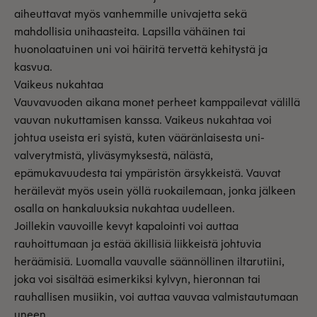
aiheuttavat myös vanhemmille univajetta sekä
mahdollisia unihaasteita. Lapsilla vähäinen tai
huonolaatuinen uni voi häiritä tervettä kehitystä ja
kasvua.
Vaikeus nukahtaa
Vauvavuoden aikana monet perheet kamppailevat välillä
vauvan nukuttamisen kanssa. Vaikeus nukahtaa voi
johtua useista eri syistä, kuten vääränlaisesta uni-
valverytmistä, yliväsymyksestä, nälästä,
epämukavuudesta tai ympäristön ärsykkeistä. Vauvat
heräilevät myös usein yöllä ruokailemaan, jonka jälkeen
osalla on hankaluuksia nukahtaa uudelleen.
Joillekin vauvoille kevyt kapalointi voi auttaa
rauhoittumaan ja estää äkillisiä liikkeistä johtuvia
heräämisiä. Luomalla vauvalle säännöllinen iltarutiini,
joka voi sisältää esimerkiksi kylvyn, hieronnan tai
rauhallisen musiikin, voi auttaa vauvaa valmistautumaan
uneen.