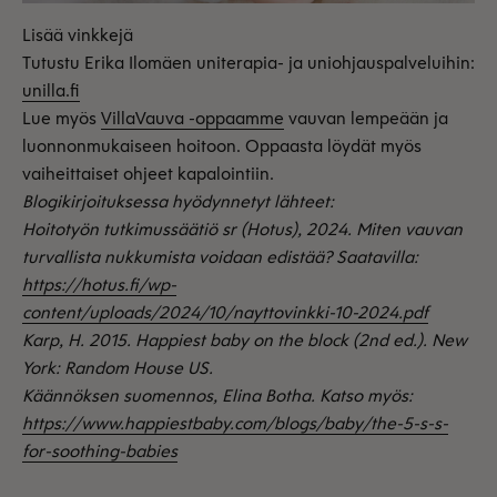
Lisää vinkkejä
Tutustu Erika Ilomäen uniterapia- ja uniohjauspalveluihin:
unilla.fi
Lue myös
VillaVauva -oppaamme
vauvan lempeään ja
luonnonmukaiseen hoitoon. Oppaasta löydät myös
vaiheittaiset ohjeet kapalointiin.
Blogikirjoituksessa hyödynnetyt lähteet:
Hoitotyön tutkimussäätiö sr (Hotus), 2024. Miten vauvan
turvallista nukkumista voidaan edistää? Saatavilla:
https://hotus.fi/wp-
content/uploads/2024/10/nayttovinkki-10-2024.pdf
Karp, H. 2015. Happiest baby on the block (2nd ed.). New
York: Random House US.
Käännöksen suomennos, Elina Botha. Katso myös:
https://www.happiestbaby.com/blogs/baby/the-5-s-s-
for-soothing-babies