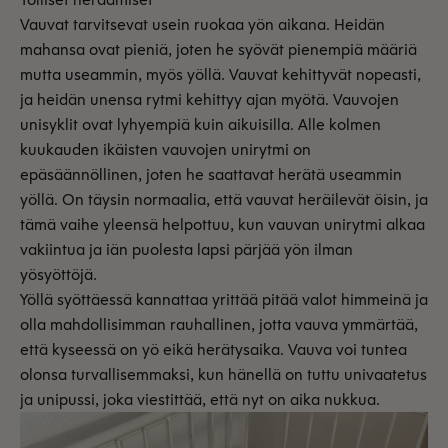
Vauvat tarvitsevat usein ruokaa yön aikana. Heidän
mahansa ovat pieniä, joten he syövät pienempiä määriä
mutta useammin, myös yöllä. Vauvat kehittyvät nopeasti,
ja heidän unensa rytmi kehittyy ajan myötä. Vauvojen
unisyklit ovat lyhyempiä kuin aikuisilla. Alle kolmen
kuukauden ikäisten vauvojen unirytmi on
epäsäännöllinen, joten he saattavat herätä useammin
yöllä. On täysin normaalia, että vauvat heräilevät öisin, ja
tämä vaihe yleensä helpottuu, kun vauvan unirytmi alkaa
vakiintua ja iän puolesta lapsi pärjää yön ilman
yösyöttöjä.
Yöllä syöttäessä kannattaa yrittää pitää valot himmeinä ja
olla mahdollisimman rauhallinen, jotta vauva ymmärtää,
että kyseessä on yö eikä herätysaika. Vauva voi tuntea
olonsa turvallisemmaksi, kun hänellä on tuttu univaatetus
ja unipussi, joka viestittää, että nyt on aika nukkua.