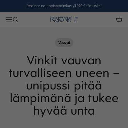
Siirry sisältöön
Ilmainen noutopistetoimitus yli 190 € tilauksiin!
Ruskovilla
Avaa navigointivalikko
Avaa haku
Avaa 
Vauvat
Vinkit vauvan
turvalliseen uneen –
unipussi pitää
lämpimänä ja tukee
hyvää unta