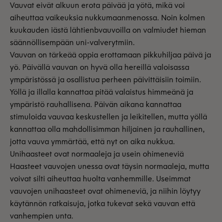
Vauvat eivät alkuun erota päivää ja yötä, mikä voi
aiheuttaa vaikeuksia nukkumaanmenossa. Noin kolmen
kuukauden iästä lähtienbvauvoilla on valmiudet hieman
säännöllisempään uni-valverytmiin.
Vauvan on tärkeää oppia erottamaan pikkuhiljaa päivä ja
yö. Päivällä vauvan on hyvä olla hereillä valoisassa
ympäristössä ja osallistua perheen päivittäisiin toimiin.
Yöllä ja illalla kannattaa pitää valaistus himmeänä ja
ympäristö rauhallisena. Päivän aikana kannattaa
stimuloida vauvaa keskustellen ja leikitellen, mutta yöllä
kannattaa olla mahdollisimman hiljainen ja rauhallinen,
jotta vauva ymmärtää, että nyt on aika nukkua.
Unihaasteet ovat normaaleja ja usein ohimeneviä
Haasteet vauvojen unessa ovat täysin normaaleja, mutta
voivat silti aiheuttaa huolta vanhemmille. Useimmat
vauvojen unihaasteet ovat ohimeneviä, ja niihin löytyy
käytännön ratkaisuja, jotka tukevat sekä vauvan että
vanhempien unta.