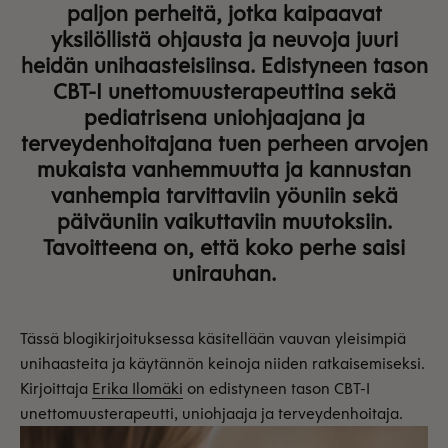
paljon perheitä, jotka kaipaavat
yksilöllistä ohjausta ja neuvoja juuri
heidän unihaasteisiinsa. Edistyneen tason
CBT-I unettomuusterapeuttina sekä
pediatrisena uniohjaajana ja
terveydenhoitajana tuen perheen arvojen
mukaista vanhemmuutta ja kannustan
vanhempia tarvittaviin yöuniin sekä
päiväuniin vaikuttaviin muutoksiin.
Tavoitteena on, että koko perhe saisi
unirauhan.
Tässä blogikirjoituksessa käsitellään vauvan yleisimpiä
unihaasteita ja käytännön keinoja niiden ratkaisemiseksi.
Kirjoittaja
Erika Ilomäki
on edistyneen tason CBT-I
unettomuusterapeutti, uniohjaaja ja terveydenhoitaja.