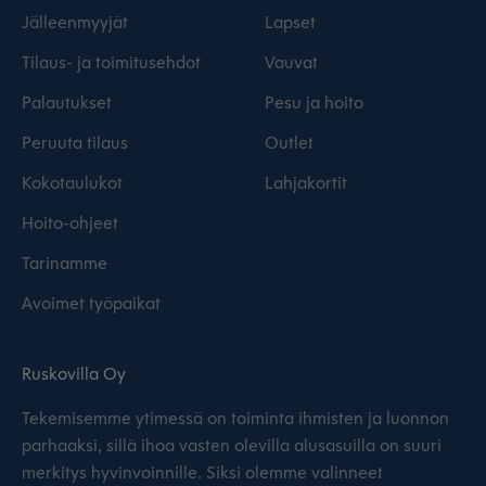
Jälleenmyyjät
Lapset
Tilaus- ja toimitusehdot
Vauvat
Palautukset
Pesu ja hoito
Peruuta tilaus
Outlet
Kokotaulukot
Lahjakortit
Hoito-ohjeet
Tarinamme
Avoimet työpaikat
Ruskovilla Oy
Tekemisemme ytimessä on toiminta ihmisten ja luonnon
parhaaksi, sillä ihoa vasten olevilla alusasuilla on suuri
merkitys hyvinvoinnille. Siksi olemme valinneet