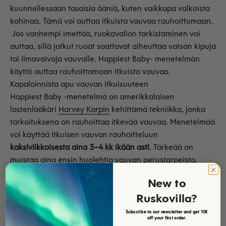
kuunnellessaan tasaisia ääniä, kuten vaikkapa valkoista
kohinaa. Tämä voi auttaa itkuista vauvaa rauhoittumaan.
Jos vanhempi imettää, ruokavalion tarkistaminen voi
auttaa, sillä jotkut ruoat saattavat aiheuttaa vatsan kipuja
tai ilmavaivoja vauvalle. Happiest Baby- menetelmän
käyttö auttaa rauhoittamaan itkuista vauvaa.
Kapaloinnista apu vauvan itkuisuuteen
Happiest Baby -menetelmä on amerikkalaisen
lastenlääkäri
Harvey Karpin
kehittämä tekniikka, jonka
tarkoituksena on rauhoittaa itkevää vauvaa. Menetelmää
voi käyttää itkuisen vauvan rauhoitteluun
kaksiviikkoisesta aina 3–4 kk ikään asti
. Tärkeää on
muistaa aina ensin huolehtia vauvan perustarpeista,
kuten nälästä, unesta, läheisyydestä, kuivasta vaipasta ja
New to
sopivasta lämmöstä.
Ruskovilla?
Menetelmässä on viisi eri askelta:
kapalointi
Subscribe to our newsletter and get 10€
off your first order.