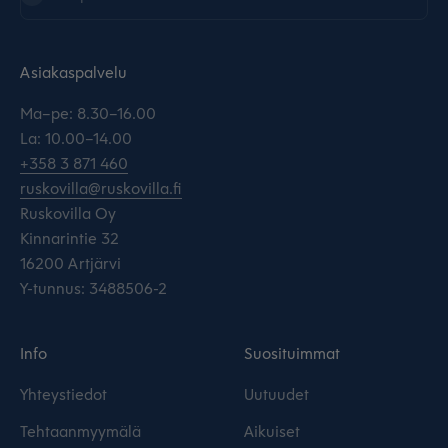
Asiakaspalvelu
Ma–pe: 8.30–16.00
La: 10.00–14.00
+358 3 871 460
ruskovilla@ruskovilla.fi
Ruskovilla Oy
Kinnarintie 32
16200 Artjärvi
Y-tunnus: 3488506-2
Info
Suosituimmat
Yhteystiedot
Uutuudet
Tehtaanmyymälä
Aikuiset