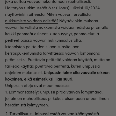
joka auttaa vauvaa nukahtamaan rauhallisesti.
Hoitotyön tutkimussäätiö sr (Hotus) julkaisi 10/2024
näyttövinkin aiheesta:
Miten vauvan turvallista
nukkumista voidaan edistää?
Näyttövinkin mukaan
vauvan turvallista nukkumista voidaan edistää pitämällä
kaikki pehmeät esineet, kuten tyynyt, pehmolelut ja
peitteet poissa vauvan nukkumisalustalta.
Irtonaisten peitteiden sijaan suositellaan
kerrospukeutumista tarvittaessa vauvan lämpimänä
pitämiseksi. Puettavia peitteitä voidaan käyttää, mutta on
tärkeää käyttää puettavia peitteitä, kuten unipussia
ohjeiden mukaisesti.
Unipussin tulee olla vauvalle oikean
kokoinen, eikä esimerkiksi liian suuri.
Unipussin etuja ovat muun muassa:
Lämmönsäätely: Unipussi pitää vauvan lämpimänä,
jolloin on mahdollisuus pitkäkestoisempaan uneen ilman
heräämistä kylmyyteen.
Turvallisuus: Unipussi estää vauvaa kääntymästä