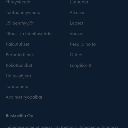
Yhteystiedot
Uutuudet
Tehtaanmyymälä
Aikuiset
Jälleenmyyjät
Lapset
Tilaus- ja toimitusehdot
Vauvat
Palautukset
Pesu ja hoito
Peruuta tilaus
Outlet
Kokotaulukot
Lahjakortit
Hoito-ohjeet
Tarinamme
Avoimet työpaikat
Ruskovilla Oy
Tekemisemme ytimessä on toiminta ihmisten ja luonnon