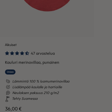
Aikuiset
47 arvostelua
Kauluri merinovillaa, punainen
Unisex
Lämmintä 100 % luomumerinovillaa
Lisälämpöä kaulalle ja hartioille
Neuloksen paksuus 210 g/m2
Tehty Suomessa
Alennushinta
36,00 €