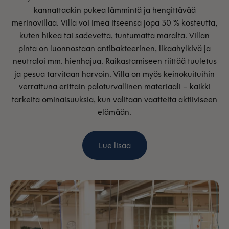
kannattaakin pukea lämmintä ja hengittävää
merinovillaa. Villa voi imeä itseensä jopa 30 % kosteutta,
kuten hikeä tai sadevettä, tuntumatta märältä. Villan
pinta on luonnostaan antibakteerinen, likaahylkivä ja
neutraloi mm. hienhajua. Raikastamiseen riittää tuuletus
ja pesua tarvitaan harvoin. Villa on myös keinokuituihin
verrattuna erittäin paloturvallinen materiaali – kaikki
tärkeitä ominaisuuksia, kun valitaan vaatteita aktiiviseen
elämään.
Lue lisää