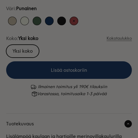
Väri:
Punainen
Hiekka
Valkoinen
Vihreä
Sininen
Musta
Punainen
Koko:
Yksi koko
Kokotaulukko
Yksi koko
Lisää ostoskoriin
Ilmainen toimitus yli 190€ tilauksiin
Varastossa, toimitusaika 1-3 päivää
Tuotekuvaus
Lisälämpöä kaulaan ja hartioille merinovillakaulurilla