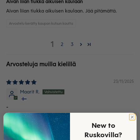
Aivan liian tiukka aikuisen kaulaan
Aivan liian tiukka aikuisen kaulaan. Jää pitämättä.
Arvostelu kerätty kaupan kutsun kautta
1
2
3
Arvosteluja muilla kielillä
23/11/2025
Maarit R.
-
-
New to
Arvostelu kerätty kaupan kutsun kautta
Ruskovilla?
Käännä arvostelu kielelle suomi