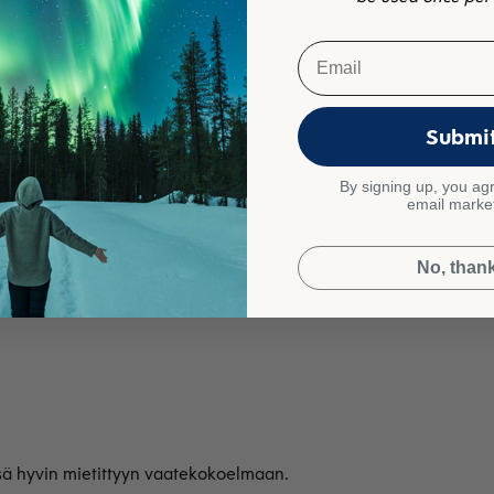
Email
Submi
By signing up, you agr
email marke
likuvaa. Kiitos 💚
No, than
isä hyvin mietittyyn vaatekokoelmaan.