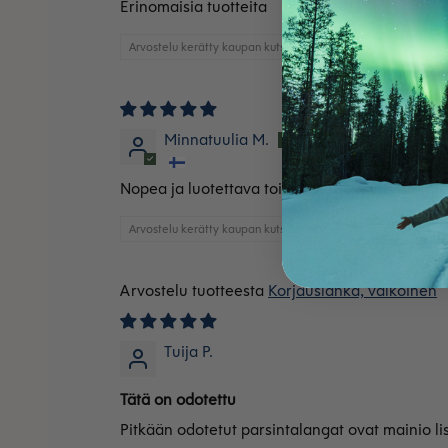
Erinomaisia tuotteita
Arvostelu kerätty kaupan kutsun kautta
Minnatuulia M.
Nopea ja luotettava toimitus, tuote vastasi mie
Arvostelu kerätty kaupan kutsun kautta
Korjauslanka, valkoinen
Tuija P.
Tätä on odotettu
Pitkään odotetut parsintalangat ovat mainio l