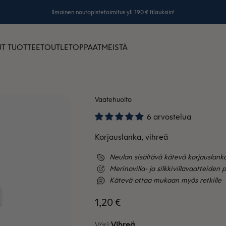
Ilmainen noutopistetoimitus yli 190 € tilauksiin!
T TUOTTEET
OUTLET
OPPAAT
MEISTÄ
Vaatehuolto
6 arvostelua
Korjauslanka, vihreä
Neulan sisältävä kätevä korjauslan
Merinovilla- ja silkkivillavaatteide
Kätevä ottaa mukaan myös retkille
Alennushinta
1,20 €
Väri:
Vihreä