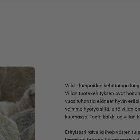
Villan tuotekehityksen ovat hoit
vuosituhansia eläneet hyvin erilais
voimme hyötyä siitä, että villan on
kuumassa. Tämä kaikki on villan 
Erityisesti talvella ihoa vasten t
lämmintä ja hengittävää merinovill