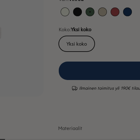
Valkoinen
Musta
Vihreä
Hiekka
Punainen
Sinin
Koko:
Yksi koko
Yksi koko
Ilmainen toimitus yli 190€ tilau
Materiaalit