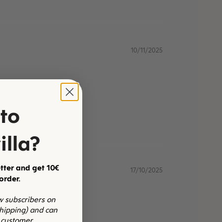
10/11/2025
to
illa?
tter and get 10€
17/10/2025
 order.
ew subscribers on
shipping) and can
 customer.