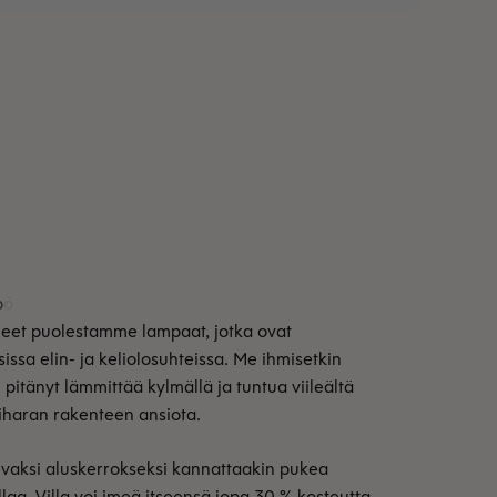
aneet puolestamme lampaat, jotka ovat
issa elin- ja keliolosuhteissa. Me ihmisetkin
 pitänyt lämmittää kylmällä ja tuntua viileältä
kiharan rakenteen ansiota.
ulevaksi aluskerrokseksi kannattaakin pukea
aa. Villa voi imeä itseensä jopa 30 % kosteutta,