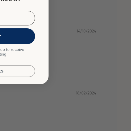
14/10/2024
t
ee to receive
ting
ks
18/02/2024