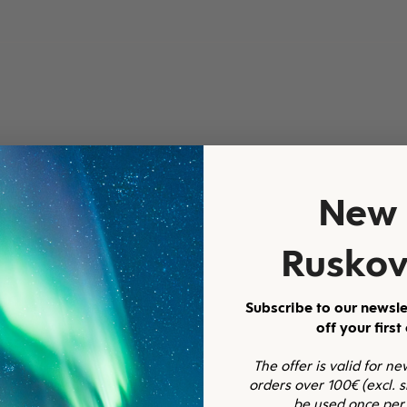
tua
New 
Ruskov
Subscribe to our newsle
off your first
The offer is valid for n
orders over 100€ (excl. 
be used once per