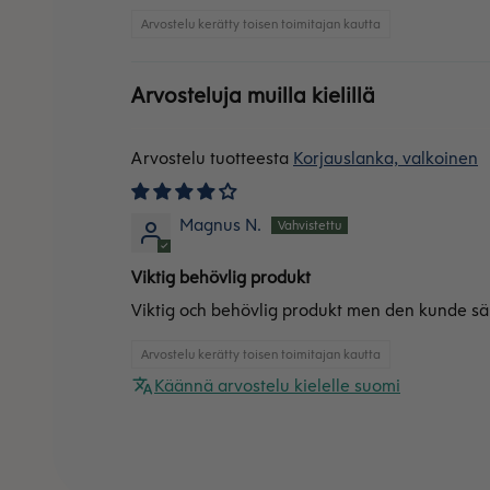
Arvostelu kerätty toisen toimitajan kautta
Arvosteluja muilla kielillä
Korjauslanka, valkoinen
Magnus N.
Viktig behövlig produkt
Viktig och behövlig produkt men den kunde sälj
Arvostelu kerätty toisen toimitajan kautta
Käännä arvostelu kielelle suomi