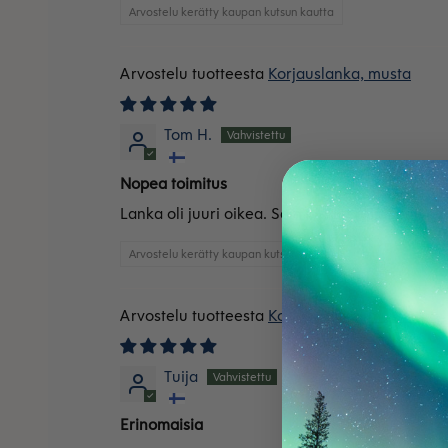
Arvostelu kerätty kaupan kutsun kautta
Korjauslanka, musta
Tom H.
Nopea toimitus
Lanka oli juuri oikea. Sain pienet reijät paikat
Arvostelu kerätty kaupan kutsun kautta
Korjauslanka, musta
Tuija
Erinomaisia