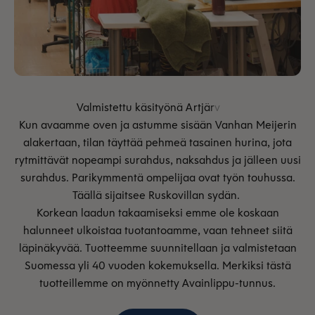
Kun avaamme oven ja astumme sisään Vanhan Meijerin
alakertaan, tilan täyttää pehmeä tasainen hurina, jota
rytmittävät nopeampi surahdus, naksahdus ja jälleen uusi
surahdus. Parikymmentä ompelijaa ovat työn touhussa.
Täällä sijaitsee Ruskovillan sydän.
Korkean laadun takaamiseksi emme ole koskaan
halunneet ulkoistaa tuotantoamme, vaan tehneet siitä
läpinäkyvää. Tuotteemme suunnitellaan ja valmistetaan
Suomessa yli 40 vuoden kokemuksella. Merkiksi tästä
tuotteillemme on myönnetty Avainlippu-tunnus.