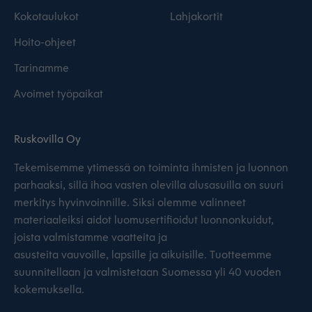
Kokotaulukot
Lahjakortit
Hoito-ohjeet
Tarinamme
Avoimet työpaikat
Ruskovilla Oy
Tekemisemme ytimessä on toiminta ihmisten ja luonnon
parhaaksi, sillä ihoa vasten olevilla alusasuilla on suuri
merkitys hyvinvoinnille. Siksi olemme valinneet
materiaaleiksi aidot luomusertifioidut luonnonkuidut,
joista valmistamme vaatteita ja
asusteita vauvoille, lapsille ja aikuisille. Tuotteemme
suunnitellaan ja valmistetaan Suomessa yli 40 vuoden
kokemuksella.