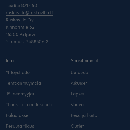
+358 3 871 460
ruskovilla@ruskovilla.fi
Ruskovilla Oy
Kinnarintie 32
16200 Artjärvi
Y-tunnus: 3488506-2
Info
Suosituimmat
Yhteystiedot
Uutuudet
Tehtaanmyymälä
Aikuiset
Jälleenmyyjät
Lapset
Tilaus- ja toimitusehdot
Vauvat
Palautukset
Pesu ja hoito
Peruuta tilaus
Outlet