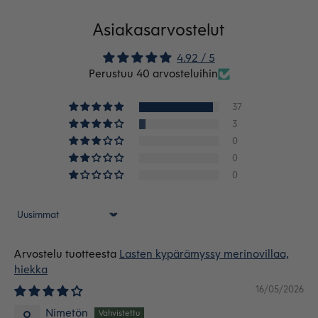
Asiakasarvostelut
4.92 / 5
Perustuu 40 arvosteluihin
37
3
0
0
0
Sort by
Lasten kypärämyssy merinovillaa,
hiekka
16/05/2026
Nimetön