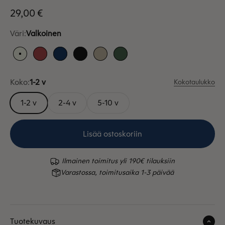
Alennushinta
29,00 €
Väri:
Valkoinen
Valkoinen
Punainen
Sininen
Musta
Hiekka
Vihreä
Koko:
1-2 v
Kokotaulukko
1-2 v
2-4 v
5-10 v
Lisää ostoskoriin
Ilmainen toimitus yli 190€ tilauksiin
Varastossa, toimitusaika 1-3 päivää
Tuotekuvaus