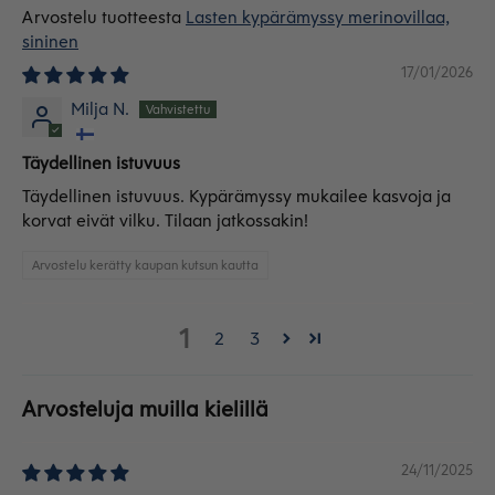
Lasten kypärämyssy merinovillaa,
sininen
17/01/2026
Milja N.
Täydellinen istuvuus
Täydellinen istuvuus. Kypärämyssy mukailee kasvoja ja
korvat eivät vilku. Tilaan jatkossakin!
Arvostelu kerätty kaupan kutsun kautta
1
2
3
Arvosteluja muilla kielillä
24/11/2025