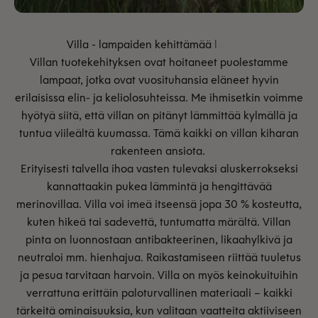
Villan tuotekehityksen ovat hoitaneet puolestamme
lampaat, jotka ovat vuosituhansia eläneet hyvin
erilaisissa elin- ja keliolosuhteissa. Me ihmisetkin voimme
hyötyä siitä, että villan on pitänyt lämmittää kylmällä ja
tuntua viileältä kuumassa. Tämä kaikki on villan kiharan
rakenteen ansiota.
Erityisesti talvella ihoa vasten tulevaksi aluskerrokseksi
kannattaakin pukea lämmintä ja hengittävää
merinovillaa. Villa voi imeä itseensä jopa 30 % kosteutta,
kuten hikeä tai sadevettä, tuntumatta märältä. Villan
pinta on luonnostaan antibakteerinen, likaahylkivä ja
neutraloi mm. hienhajua. Raikastamiseen riittää tuuletus
ja pesua tarvitaan harvoin. Villa on myös keinokuituihin
verrattuna erittäin paloturvallinen materiaali – kaikki
tärkeitä ominaisuuksia, kun valitaan vaatteita aktiiviseen