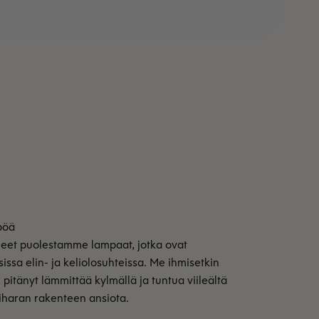
aneet puolestamme lampaat, jotka ovat
issa elin- ja keliolosuhteissa. Me ihmisetkin
 pitänyt lämmittää kylmällä ja tuntua viileältä
kiharan rakenteen ansiota.