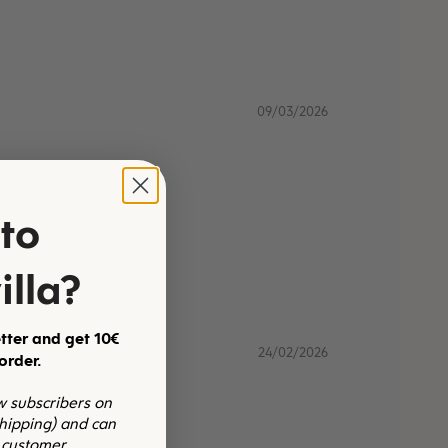
09/03/2026
to
illa?
tter and get 10€
24/02/2026
 order.
ew subscribers on
shipping) and can
 customer.