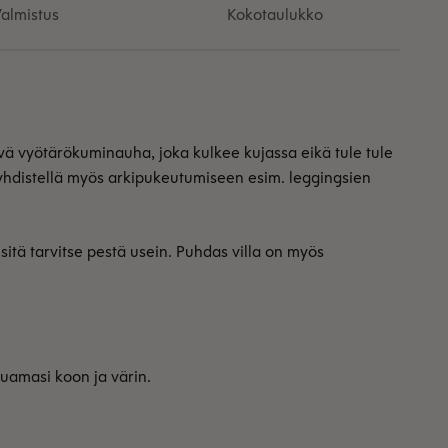
almistus
Kokotaulukko
ävä vyötärökuminauha, joka kulkee kujassa eikä tule tule
 yhdistellä myös arkipukeutumiseen esim. leggingsien
sitä tarvitse pestä usein. Puhdas villa on myös
luamasi koon ja värin.