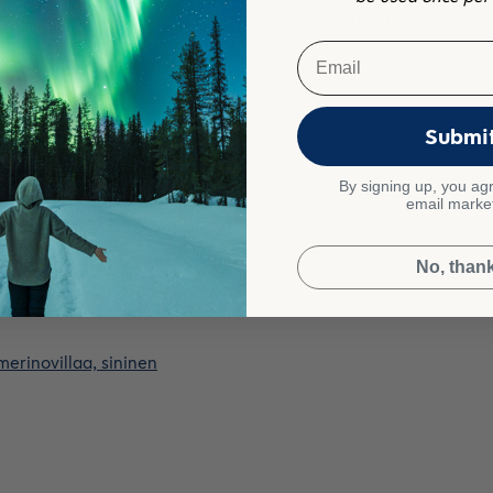
ava.Se saapui nopeasti, parissa päivässä, postilaatikkoon.
Email
Submi
By signing up, you agr
email marke
en ajan.
No, than
merinovillaa, sininen