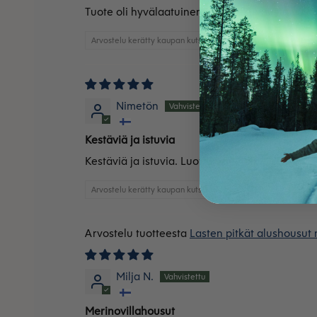
Tuote oli hyvälaatuinen ja tuotekuvausta vasta
Arvostelu kerätty kaupan kutsun kautta
Nimetön
Kestäviä ja istuvia
Kestäviä ja istuvia. Luottotuote jo monen vuod
Arvostelu kerätty kaupan kutsun kautta
Lasten pitkät alushousut 
Milja N.
Merinovillahousut