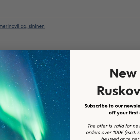
merinovillaa, sininen
New 
 vaatteista.
Ruskov
merinovillaa, sininen
Subscribe to our newsle
off your first
The offer is valid for n
orders over 100€ (excl. 
be used once per