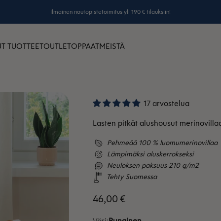
Ilmainen noutopistetoimitus yli 190 € tilauksiin!
T TUOTTEET
OUTLET
OPPAAT
MEISTÄ
17 arvostelua
Lasten pitkät alushousut merinovilla
Pehmeää 100 % luomumerinovillaa
Lämpimäksi aluskerrokseksi
Neuloksen paksuus 210 g/m2
Tehty Suomessa
Alennushinta
46,00 €
Väri:
Punainen