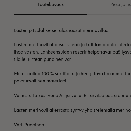
Tuotekuvaus
Pesu ja ho
Lasten pitkälahkeiset alushousut merinovillaa
Lasten merinovillahousut sileää ja kutittamatonta interl
ihoa vasten. Lahkeensuiden resorit helpottavat päällysv
tilalle.
Pirteän punainen väri.
Materiaalina 100 % sertifioitu ja hengittävä luomumerinovi
paloturvallinen materiaali.
Valmistettu käsityönä Artjärvellä. Ei tarvitse pestä enne
Lasten merinovillakerrasto syntyy yhdistelemällä merinov
Väri: Punainen