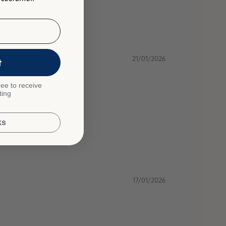
21/01/2026
t
ee to receive
ting
ks
17/01/2026