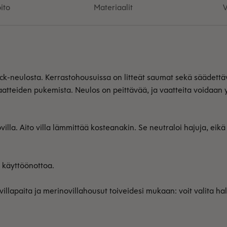
ito
Materiaalit
V
ock-neulosta. Kerrastohousuissa on litteät saumat sekä säädett
aatteiden pukemista. Neulos on peittävää, ja vaatteita voidaan
lla. Aito villa lämmittää kosteanakin. Se neutraloi hajuja, eikä 
n käyttöönottoa.
illapaita ja merinovillahousut toiveidesi mukaan: voit valita ha