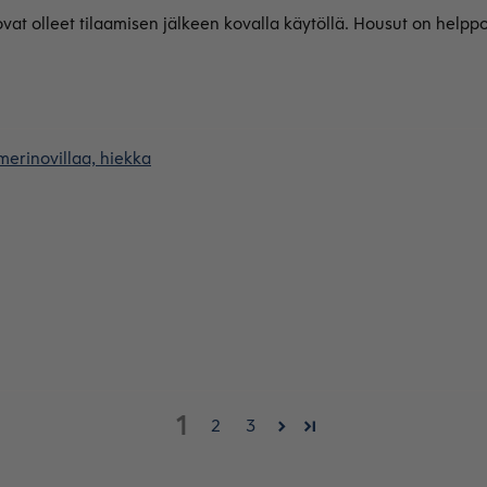
ovat olleet tilaamisen jälkeen kovalla käytöllä. Housut on help
merinovillaa, hiekka
1
2
3