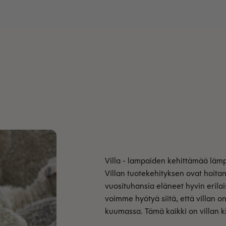
Villan tuotekehityksen ovat hoit
vuosituhansia eläneet hyvin erilais
voimme hyötyä siitä, että villan on
kuumassa. Tämä kaikki on villan 