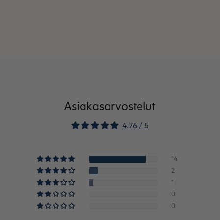
Asiakasarvostelut
4.76 / 5
14
2
1
0
0