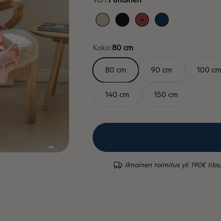
Hiekka
Musta
Punainen
Sininen
Koko:
80 cm
80 cm
90 cm
100 c
140 cm
150 cm
Ilmainen toimitus yli 190€ tilau