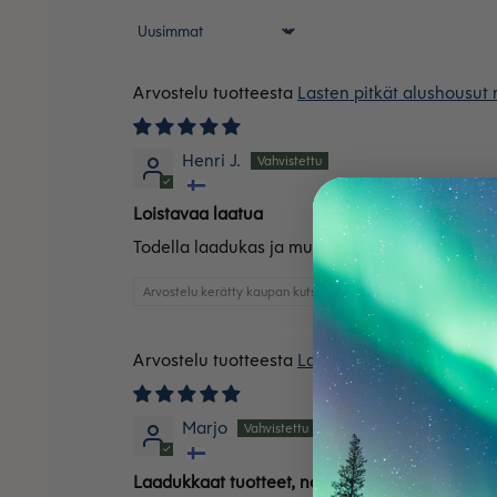
Sort by
Lasten pitkät alushousut 
Henri J.
Loistavaa laatua
Todella laadukas ja mukava, lapsi pitää kovasti
Arvostelu kerätty kaupan kutsun kautta
Lasten pitkät alushousut 
Marjo
Laadukkaat tuotteet, nopea toimitus