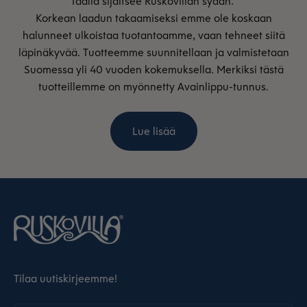
Täällä sijaitsee Ruskovillan sydän.
Korkean laadun takaamiseksi emme ole koskaan
halunneet ulkoistaa tuotantoamme, vaan tehneet siitä
läpinäkyvää. Tuotteemme suunnitellaan ja valmistetaan
Suomessa yli 40 vuoden kokemuksella. Merkiksi tästä
tuotteillemme on myönnetty Avainlippu-tunnus.
Lue lisää
Tilaa uutiskirjeemme!