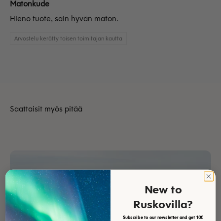
Matonkude
Hieno tuote, sain hyvän maton.
Arvostelu kerätty toisen toimitajan kautta
New to
Ruskovilla?
Subscribe to our newsletter and get 10€