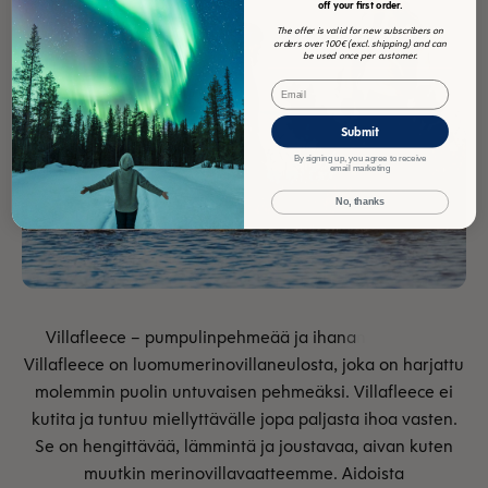
off your first order.
The offer is valid for new subscribers on
orders over 100€ (excl. shipping) and can
be used once per customer.
Email
Submit
By signing up, you agree to receive
email marketing
No, thanks
Villafleece on luomumerinovillaneulosta, joka on harjattu
molemmin puolin untuvaisen pehmeäksi. Villafleece ei
kutita ja tuntuu miellyttävälle jopa paljasta ihoa vasten.
Se on hengittävää, lämmintä ja joustavaa, aivan kuten
muutkin merinovillavaatteemme. Aidoista