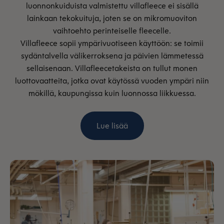
luonnonkuiduista valmistettu villafleece ei sisällä
lainkaan tekokuituja, joten se on mikromuoviton
vaihtoehto perinteiselle fleecelle.
Villafleece sopii ympärivuotiseen käyttöön: se toimii
sydäntalvella välikerroksena ja päivien lämmetessä
sellaisenaan. Villafleecetakeista on tullut monen
luottovaatteita, jotka ovat käytössä vuoden ympäri niin
mökillä, kaupungissa kuin luonnossa liikkuessa.
Lue lisää