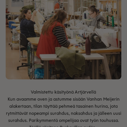
Kun avaamme oven ja astumme sisään Vanhan Meijerin
alakertaan, tilan täyttää pehmeä tasainen hurina, jota
rytmittävät nopeampi surahdus, naksahdus ja jälleen uusi
surahdus. Parikymmentä ompelijaa ovat työn touhussa.