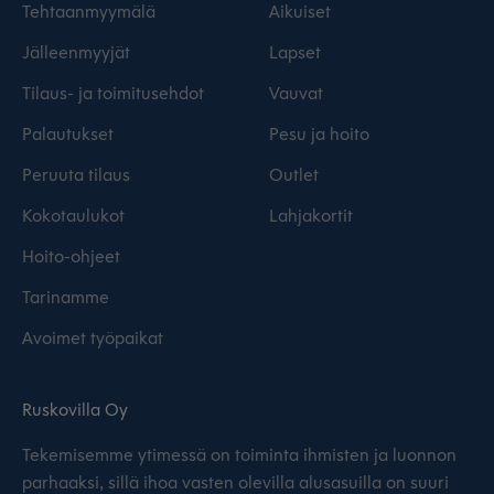
Tehtaanmyymälä
Aikuiset
Jälleenmyyjät
Lapset
Tilaus- ja toimitusehdot
Vauvat
Palautukset
Pesu ja hoito
Peruuta tilaus
Outlet
Kokotaulukot
Lahjakortit
Hoito-ohjeet
Tarinamme
Avoimet työpaikat
Ruskovilla Oy
Tekemisemme ytimessä on toiminta ihmisten ja luonnon
parhaaksi, sillä ihoa vasten olevilla alusasuilla on suuri