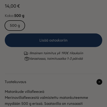
Alennushinta
14,00 €
Koko:
500 g
500 g
Lisää ostoskoriin
Ilmainen toimitus yli 190€ tilauksiin
Varastossa, toimitusaika 1-3 päivää
Tuotekuvaus
Matonkude villafleeceä
Merinovillafleecestä valmistettu matonkuteemme
myydään 500 g erissä. Saatavilla on runsaasti