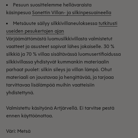
Pesuun suosittelemme hellävaraista
käsinpesua
Sonettin Villan- ja silkinpesuaineella
Metsäuute säilyy silkkivillaneuloksessa
tutkitusti
useiden pesukertojen ajan
Värjäämättömästä luomusilkkivillasta valmistetut
vaatteet ja asusteet sopivat lähes jokaiselle. 30 %
silkkiä ja 70 % villaa sisältävässä luomusertifioidussa
silkkivillassa yhdistyvät kummankin materiaalin
parhaat puolet: silkin sileys ja villan lämpö. Ohut
materiaali on joustavaa ja hengittävää, ja tarjoaa
tarvittavaa lisälämpöä muihin vaatteisiin
yhdistettynä.
Valmistettu käsityönä Artjärvellä. Ei tarvitse pestä
ennen käyttöönottoa.
Väri: Metsä