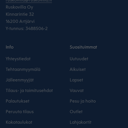
Ruskovilla Oy
Kinnarintie 32
16200 Artjärvi
Y-tunnus: 3488506-2
Info
Suosituimmat
Yhteystiedot
Uutuudet
Tehtaanmyymälä
Aikuiset
Jälleenmyyjät
Lapset
Tilaus- ja toimitusehdot
Vauvat
Palautukset
Pesu ja hoito
Peruuta tilaus
Outlet
Kokotaulukot
Lahjakortit