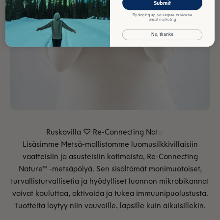
Submit
By signing up, you agree to receive
email marketing
No, thanks
Lisäsimme Metsä-mallistomme luomusilkkivillaisiin
vaatteisiin ja asusteisiin kotimaista, Re-Connecting
Nature™ -metsäpölyä. Sen sisältämät monimuotoiset,
turvallisturvallisetia ja hyödylliset luonnon mikrobikannat
voivat kouluttaa, aktivoida ja tukea immuunipuolustusta.
Tuotteita löytyy niin vauvoille, lapsille kuin aikuisillekin.