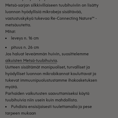
Metsä-sarjan silkkivillaiseen tuubihuiviin on lisätty
luonnon hyödyllisiä mikrobeja sisältävää,
vastustuskykyä tukevaa Re-Connecting Nature™ -
metsäuutetta.
Mitat:
leveys n. 16 cm
pituus n. 26 cm
Jos haluat leveämmän huivin, suosittelemme
aikuisten Metsä-tuubihuivia
.
Uutteen sisältämät monipuoliset, turvalliset ja
hyödylliset luonnon mikrobikannat kouluttavat ja
tukevat immuunipuolustustamme ihokosketuksen
myötä.
Parhaiden vaikutusten saavuttamiseksi käytä
tuubihuivia niin usein kuin mahdollista.
Puhdista ensisijaisesti tuulettamalla ja pese
tarpeen mukaan