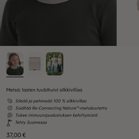
Metsä: lasten tuubihuivi silkkivillaa
Sileää ja pehmeää 100 % silkkivillaa
Sisältää Re-Connecting Nature™-metsäuutetta
Tukee immuunipuolustuksen kehittymistä
Tehty Suomessa
Alennushinta
37,00 €