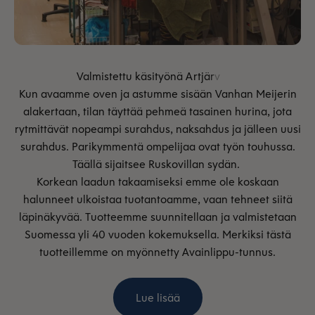
Kun avaamme oven ja astumme sisään Vanhan Meijerin
alakertaan, tilan täyttää pehmeä tasainen hurina, jota
rytmittävät nopeampi surahdus, naksahdus ja jälleen uusi
surahdus. Parikymmentä ompelijaa ovat työn touhussa.
Täällä sijaitsee Ruskovillan sydän.
Korkean laadun takaamiseksi emme ole koskaan
halunneet ulkoistaa tuotantoamme, vaan tehneet siitä
läpinäkyvää. Tuotteemme suunnitellaan ja valmistetaan
Suomessa yli 40 vuoden kokemuksella. Merkiksi tästä
tuotteillemme on myönnetty Avainlippu-tunnus.
Lue lisää