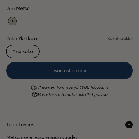
Väri:
Metsä
Metsä
Koko:
Yksi koko
Kokotaulukko
Yksi koko
Lisää ostoskoriin
Ilmainen toimitus yli 190€ tilauksiin
Varastossa, toimitusaika 1-3 päivää
Tuotekuvaus
Metsän syleilyssä ympäri vuoden