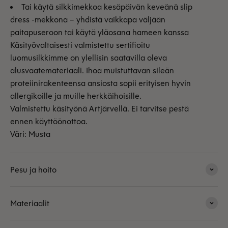
Tai käytä silkkimekkoa kesäpäivän keveänä slip
dress -mekkona – yhdistä vaikkapa väljään
paitapuseroon tai käytä yläosana hameen kanssa
Käsityövaltaisesti valmistettu sertifioitu
luomusilkkimme on ylellisin saatavilla oleva
alusvaatemateriaali. Ihoa muistuttavan sileän
proteiinirakenteensa ansiosta sopii erityisen hyvin
allergikoille ja muille herkkäihoisille.
Valmistettu käsityönä Artjärvellä. Ei tarvitse pestä
ennen käyttöönottoa.
Väri: Musta
Pesu ja hoito
Materiaalit