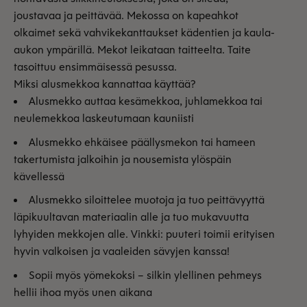
joustavaa ja peittävää. Mekossa on kapeahkot
olkaimet sekä vahvikekanttaukset kädentien ja kaula-
aukon ympärillä. Mekot leikataan taitteelta. Taite
tasoittuu ensimmäisessä pesussa.
Miksi alusmekkoa kannattaa käyttää?
Alusmekko auttaa kesämekkoa, juhlamekkoa tai
neulemekkoa laskeutumaan kauniisti
Alusmekko ehkäisee päällysmekon tai hameen
takertumista jalkoihin ja nousemista ylöspäin
kävellessä
Alusmekko siloittelee muotoja ja tuo peittävyyttä
läpikuultavan materiaalin alle ja tuo mukavuutta
lyhyiden mekkojen alle. Vinkki: puuteri toimii erityisen
hyvin valkoisen ja vaaleiden sävyjen kanssa!
Sopii myös yömekoksi – silkin ylellinen pehmeys
hellii ihoa myös unen aikana