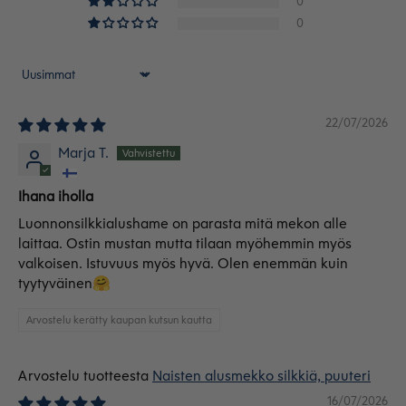
0
0
Sort by
22/07/2026
Marja T.
Ihana iholla
Luonnonsilkkialushame on parasta mitä mekon alle
laittaa. Ostin mustan mutta tilaan myöhemmin myös
valkoisen. Istuvuus myös hyvä. Olen enemmän kuin
tyytyväinen🤗
Arvostelu kerätty kaupan kutsun kautta
Naisten alusmekko silkkiä, puuteri
16/07/2026