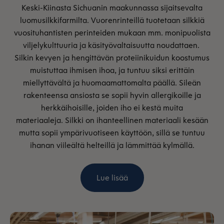
Keski-Kiinasta Sichuanin maakunnassa sijaitsevalta
luomusilkkifarmilta. Vuorenrinteillä tuotetaan silkkiä
vuosituhantisten perinteiden mukaan mm. monipuolista
viljelykulttuuria ja käsityövaltaisuutta noudattaen.
Silkin kevyen ja hengittävän proteiinikuidun koostumus
muistuttaa ihmisen ihoa, ja tuntuu siksi erittäin
miellyttävältä ja huomaamattomalta päällä. Sileän
rakenteensa ansiosta se sopii hyvin allergikoille ja
herkkäihoisille, joiden iho ei kestä muita
materiaaleja. Silkki on ihanteellinen materiaali kesään
mutta sopii ympärivuotiseen käyttöön, sillä se tuntuu
ihanan viileältä helteillä ja lämmittää kylmällä.
Lue lisää