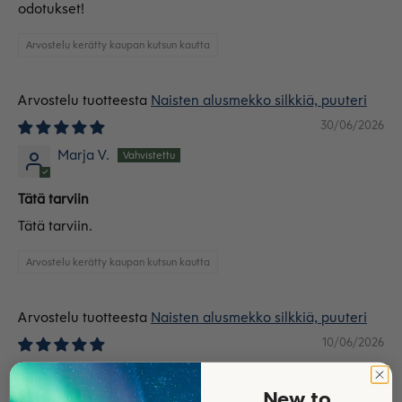
odotukset!
Arvostelu kerätty kaupan kutsun kautta
Naisten alusmekko silkkiä, puuteri
30/06/2026
Marja V.
Tätä tarviin
Tätä tarviin.
Arvostelu kerätty kaupan kutsun kautta
Naisten alusmekko silkkiä, puuteri
10/06/2026
Nimetön
New to