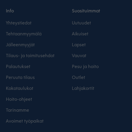
Info
Suosituimmat
Yhteystiedot
Uutuudet
Tehtaanmyymälä
Aikuiset
Jälleenmyyjät
Lapset
Tilaus- ja toimitusehdot
Vauvat
Palautukset
Pesu ja hoito
Peruuta tilaus
Outlet
Kokotaulukot
Lahjakortit
Hoito-ohjeet
Tarinamme
Avoimet työpaikat