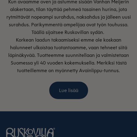
Kun avaamme oven ja astumme sisään Vanhan Meijerin
alakertaan, tilan täyttää pehmeä tasainen hurina, jota
rytmittävät nopeampi surahdus, naksahdus ja jälleen uusi
surahdus. Parikymmentä ompelijaa ovat työn touhussa.
Täällä sijaitsee Ruskovillan sydän.
Korkean laadun takaamiseksi emme ole koskaan
halunneet ulkoistaa tuotantoamme, vaan tehneet siitä
läpinäkyvää. Tuotteemme suunnitellaan ja valmistetaan
Suomessa yli 40 vuoden kokemuksella. Merkiksi tästä
tuotteillemme on myönnetty Avainlippu-tunnus.
Lue lisää