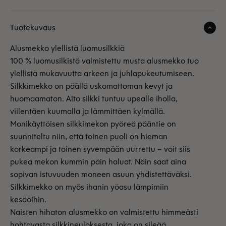
Tuotekuvaus
Alusmekko ylellistä luomusilkkiä
100 % luomusilkistä valmistettu musta alusmekko tuo
ylellistä mukavuutta arkeen ja juhlapukeutumiseen.
Silkkimekko on päällä uskomattoman kevyt ja
huomaamaton.
Aito silkki tuntuu upealle iholla,
viilentäen kuumalla ja lämmittäen kylmällä.
Monikäyttöisen silkkimekon pyöreä pääntie on
suunniteltu niin, että toinen puoli on hieman
korkeampi ja toinen syvempään uurrettu – voit siis
pukea mekon kummin päin haluat. Näin saat aina
sopivan istuvuuden moneen asuun yhdistettäväksi.
Silkkimekko on myös ihanin yöasu lämpimiin
kesäöihin.
Naisten hihaton alusmekko on valmistettu himmeästi
hohtavasta silkkineuloksesta, joka on sileää,