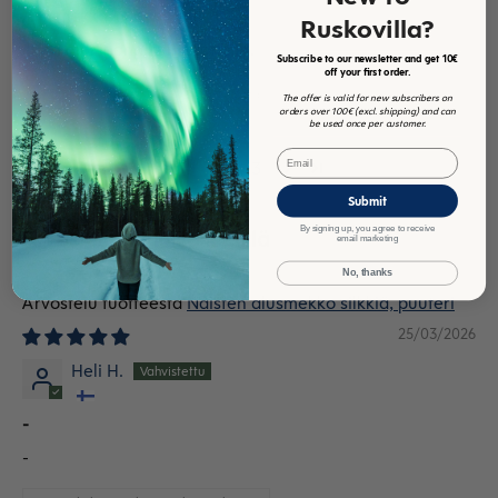
Alusmekko
Ruskovilla?
Juuri niin ihana kuin ajattelin.
Subscribe to our newsletter and get 10€
off your first order.
Arvostelu kerätty kaupan kutsun kautta
The offer is valid for new subscribers on
orders over 100€ (excl. shipping) and can
be used once per customer.
Email
1
2
3
Submit
By signing up, you agree to receive
Arvosteluja muilla kielillä
email marketing
No, thanks
Naisten alusmekko silkkiä, puuteri
25/03/2026
Heli H.
-
-