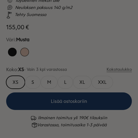
Täydellinen mekon alle
Neuloksen paksuus 140 g/m2
Tehty Suomessa
Alennushinta
155,00 €
Väri:
Musta
Musta
Puuteri
Koko:
XS
- Vain 3 kpl varastossa
Kokotaulukko
XS
S
M
L
XL
XXL
Lisää ostoskoriin
Ilmainen toimitus yli 190€ tilauksiin
Varastossa, toimitusaika 1-3 päivää