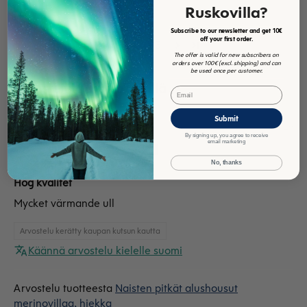
Ruskovilla?
Subscribe to our newsletter and get 10€
1
off your first order.
2
3
The offer is valid for new subscribers on
orders over 100€ (excl. shipping) and can
be used once per customer.
Arvosteluja muilla kielillä
Email
Submit
02/03/2026
By signing up, you agree to receive
email marketing
JOHANNA J.
No, thanks
Hög kvalitet
Mycket värmande ull
Arvostelu kerätty kaupan kutsun kautta
Käännä arvostelu kielelle suomi
Naisten pitkät alushousut
merinovillaa, hiekka