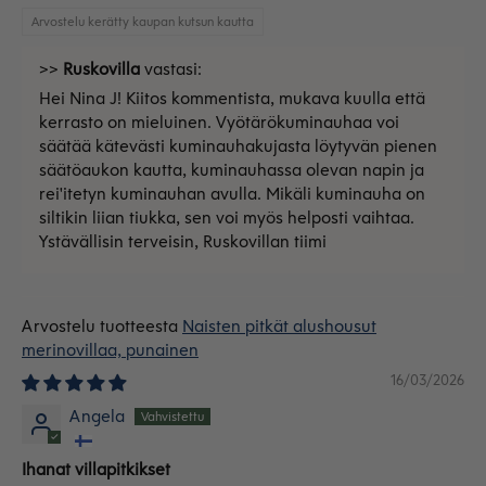
Arvostelu kerätty kaupan kutsun kautta
>>
Ruskovilla
vastasi:
Hei Nina J! Kiitos kommentista, mukava kuulla että
kerrasto on mieluinen. Vyötärökuminauhaa voi
säätää kätevästi kuminauhakujasta löytyvän pienen
säätöaukon kautta, kuminauhassa olevan napin ja
rei'itetyn kuminauhan avulla. Mikäli kuminauha on
siltikin liian tiukka, sen voi myös helposti vaihtaa.
Ystävällisin terveisin, Ruskovillan tiimi
Naisten pitkät alushousut
merinovillaa, punainen
16/03/2026
Angela
Ihanat villapitkikset