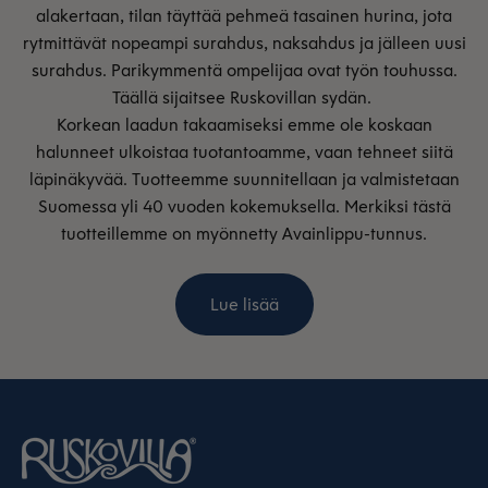
alakertaan, tilan täyttää pehmeä tasainen hurina, jota
rytmittävät nopeampi surahdus, naksahdus ja jälleen uusi
surahdus. Parikymmentä ompelijaa ovat työn touhussa.
Täällä sijaitsee Ruskovillan sydän.
Korkean laadun takaamiseksi emme ole koskaan
halunneet ulkoistaa tuotantoamme, vaan tehneet siitä
läpinäkyvää. Tuotteemme suunnitellaan ja valmistetaan
Suomessa yli 40 vuoden kokemuksella. Merkiksi tästä
tuotteillemme on myönnetty Avainlippu-tunnus.
Lue lisää