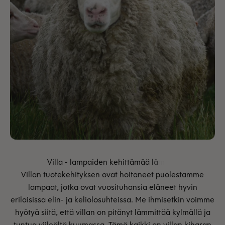
Villan tuotekehityksen ovat hoitaneet puolestamme
lampaat, jotka ovat vuosituhansia eläneet hyvin
erilaisissa elin- ja keliolosuhteissa. Me ihmisetkin voimme
hyötyä siitä, että villan on pitänyt lämmittää kylmällä ja
tuntua viileältä kuumassa. Tämä kaikki on villan kiharan