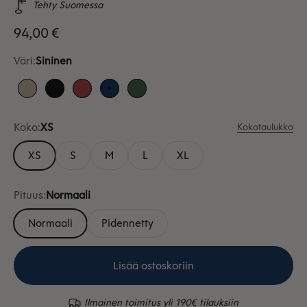
Tehty Suomessa
Alennushinta
94,00 €
Väri:
Sininen
Hiekka
Musta
Punainen
Sininen
Vihreä
Koko:
XS
Kokotaulukko
XS
S
M
L
XL
Pituus:
Normaali
Normaali
Pidennetty
Lisää ostoskoriin
Ilmainen toimitus yli 190€ tilauksiin