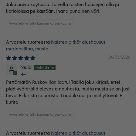
Joka päivä käytössä. Talvella toisten housejen alla ja
kotioloissa pelkästään. Ihana punainen väri.
Arvostelu kerätty kaupan kutsun kautta
Naisten pitkät alushousut
merinovillaa, musta
06/03/2026
Paula
Pettämätön Ruskovillan laatu! Täällä joku kirjasi, ettei
pidä vyötäröllä olevasta nauhasta, mutta musta se on just
hyvä! Ei kiristä ja purista. Laadukkaat ja miellyttävät. Ei
kutita
Arvostelu kerätty kaupan kutsun kautta
Naisten pitkät alushousut