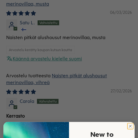
merinovillaa, musta
06/03/2026
Satu L.
Naisten pitkät alushousut merinovillaa, musta
Arvostelu kerätty kaupan kutsun kautta
Käännä arvostelu kielelle suomi
Naisten pitkät alushousut
merinovillaa, vihreä
27/02/2026
Carola
Kerrasto
Erinomainen.
New to
Arvostelu kerätty kaupan kutsun kautta