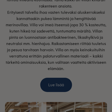
rakenteen ansiota.
Erityisesti talvella ihoa vasten tulevaksi aluskerrokseksi
kannattaakin pukea lämmintä ja hengittävää
merinovillaa. Villa voi imeä itseensä jopa 30 % kosteutta,
kuten hikeä tai sadevettä, tuntumatta märältä. Villan
pinta on luonnostaan antibakteerinen, likaahylkivä ja
neutraloi mm. hienhajua. Raikastamiseen riittää tuuletus
ja pesua tarvitaan harvoin. Villa on myös keinokuituihin
verrattuna erittäin paloturvallinen materiaali – kaikki
tärkeitä ominaisuuksia, kun valitaan vaatteita aktiiviseen
elämään.
Lue lisää