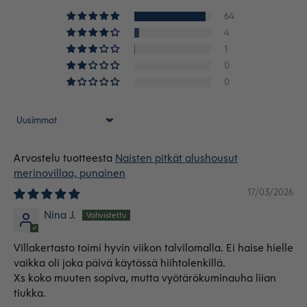
64
4
1
0
0
Sort by
Naisten pitkät alushousut
merinovillaa, punainen
17/03/2026
Nina J.
Villakertasto toimi hyvin viikon talvilomalla. Ei haise hielle
vaikka oli joka päivä käytössä hiihtolenkillä.
Xs koko muuten sopiva, mutta vyötärökuminauha liian
tiukka.