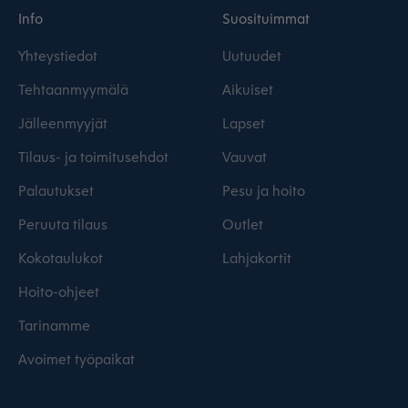
Info
Suosituimmat
Yhteystiedot
Uutuudet
Tehtaanmyymälä
Aikuiset
Jälleenmyyjät
Lapset
Tilaus- ja toimitusehdot
Vauvat
Palautukset
Pesu ja hoito
Peruuta tilaus
Outlet
Kokotaulukot
Lahjakortit
Hoito-ohjeet
Tarinamme
Avoimet työpaikat