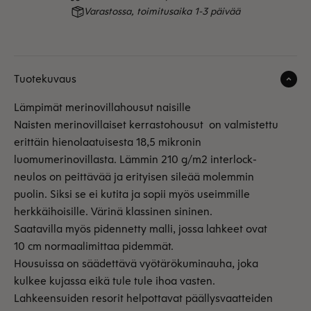
Varastossa, toimitusaika 1-3 päivää
Tuotekuvaus
Lämpimät merinovillahousut naisille
Naisten merinovillaiset kerrastohousut on valmistettu
erittäin hienolaatuisesta 18,5 mikronin
luomumerinovillasta. Lämmin 210 g/m2 interlock-
neulos on peittävää ja erityisen sileää molemmin
puolin. Siksi se ei kutita ja sopii myös useimmille
herkkäihoisille.
Värinä klassinen sininen.
Saatavilla myös pidennetty malli, jossa lahkeet ovat
10 cm normaalimittaa pidemmät.
Housuissa on säädettävä vyötärökuminauha, joka
kulkee kujassa eikä tule tule ihoa vasten.
Lahkeensuiden resorit helpottavat päällysvaatteiden