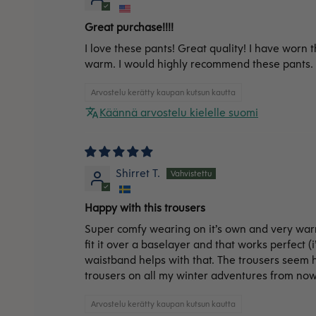
Great purchase!!!!
I love these pants! Great quality! I have worn
warm. I would highly recommend these pants. I 
Arvostelu kerätty kaupan kutsun kautta
Käännä arvostelu kielelle suomi
Shirret T.
Happy with this trousers
Super comfy wearing on it’s own and very warm 
fit it over a baselayer and that works perfect (
waistband helps with that. The trousers seem hi
trousers on all my winter adventures from now
Arvostelu kerätty kaupan kutsun kautta