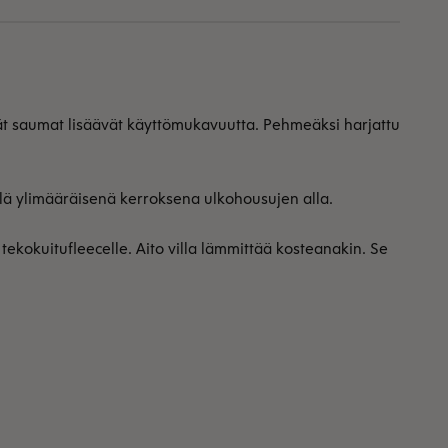
eät saumat lisäävät käyttömukavuutta. Pehmeäksi harjattu
llä ylimääräisenä kerroksena ulkohousujen alla.
ekokuitufleecelle. Aito villa lämmittää kosteanakin. Se