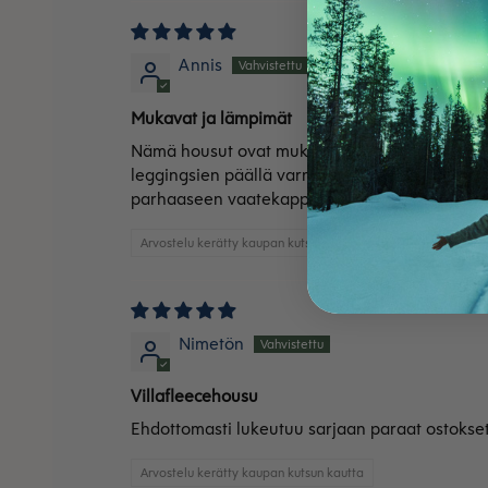
Annis
Mukavat ja lämpimät
Nämä housut ovat mukavat ja super lämpimät. T
leggingsien päällä varmaan toimisivat myös e
parhaaseen vaatekappaleeseen.
Arvostelu kerätty kaupan kutsun kautta
Nimetön
Villafleecehousu
Ehdottomasti lukeutuu sarjaan paraat ostokset
Arvostelu kerätty kaupan kutsun kautta