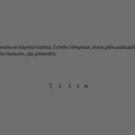
utta ei käyttöä haittaa. Erittäin lämpimät, aivan pikkupakkasilla 
lla testautin, jää pitämättä.
1
2
3