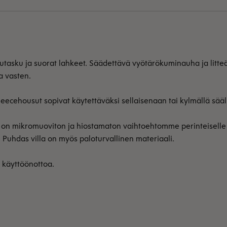
tjutasku ja suorat lahkeet. Säädettävä vyötärökuminauha ja litt
a vasten.
leecehousut sopivat käytettäväksi sellaisenaan tai kylmällä sää
e on mikromuoviton ja hiostamaton vaihtoehtomme perinteiselle t
n. Puhdas villa on myös paloturvallinen materiaali.
n käyttöönottoa.