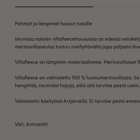
Pehmät ja lämpimät housut naisille
Istuvissa naisten villafleecehousuissa on edessä vetoke
merinovillaneulos tuntuu miellyttävältä jopa paljasta iho
Villafleece on lämpimin materiaalimme. Merinovillaiset f
Villafleece on valmistettu 100 % luomumerinovillasta. S
hengittää, neutraloi hajuja, eikä sitä tarvitse pestä usei
Valmistettu käsityönä Artjärvellä. Ei tarvitse pestä enne
Väri: Antrasiitti