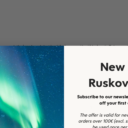
 normisti alaosissa L ja tämä koko on näissäkin hyvä. Toivon, e
New 
Ruskov
Subscribe to our newsle
off your first
talvella kuorihousujen alla ja sisällä olohousuina. Pakko ostaa t
The offer is valid for n
orders over 100€ (excl. 
be used once per