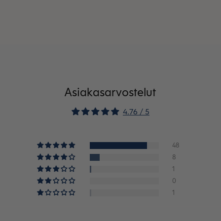
Asiakasarvostelut
4.76 / 5
48
8
1
0
1