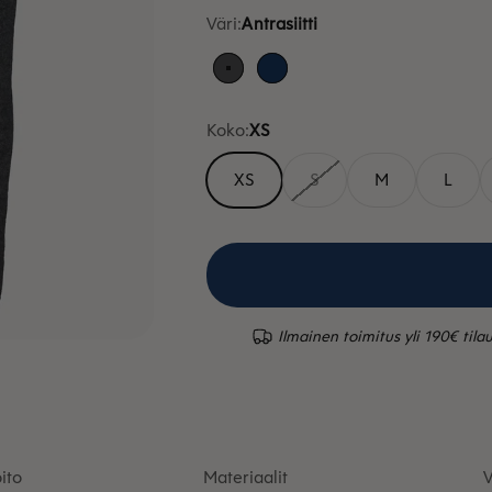
Väri:
Antrasiitti
Antrasiitti
Sininen
Koko:
XS
XS
S
M
L
Ilmainen toimitus yli 190€ tilau
ito
Materiaalit
V