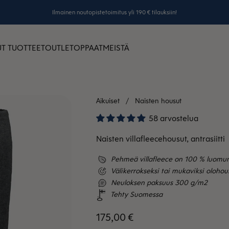
Ilmainen noutopistetoimitus yli 190 € tilauksiin!
T TUOTTEET
OUTLET
OPPAAT
MEISTÄ
Aikuiset
Naisten housut
58 arvostelua
Naisten villafleecehousut, antrasiitti
Pehmeä villafleece on 100 % luomum
Välikerrokseksi tai mukaviksi olohou
Neuloksen paksuus 300 g/m2
Tehty Suomessa
Alennushinta
175,00 €