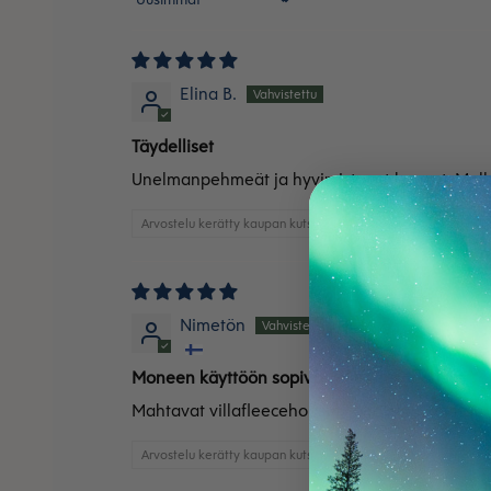
Sort by
Elina B.
Täydelliset
Unelmanpehmeät ja hyvin istuvat housut. Mulla
Arvostelu kerätty kaupan kutsun kautta
Nimetön
Moneen käyttöön sopivat villafleesehousut
Mahtavat villafleecehousut, joita aion käyttää 
Arvostelu kerätty kaupan kutsun kautta