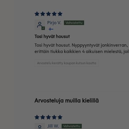
Pirjo V.
Tosi hyvät housut
Tosi hyvät housut. Nyppyyntyvät jonkinverran, m
erittäin tiukka kaikkien 4 aikuisen mielestä, joi
Arvostelu kerätty kaupan kutsun kautta
Arvosteluja muilla kielillä
Jill W.