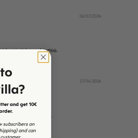
06/07/2026
ttä kestävät kovaa käyttöä.
to
27/04/2026
illa?
tter and get 10€
 order.
ällaiset myös miehelleni.
ew subscribers on
shipping) and can
 customer.