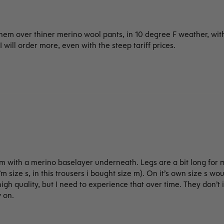
 them over thiner merino wool pants, in 10 degree F weather, wit
will order more, even with the steep tariff prices.
with a merino baselayer underneath. Legs are a bit long for me 
i’m size s, in this trousers i bought size m). On it’s own size s w
gh quality, but I need to experience that over time. They don’t i
 on.