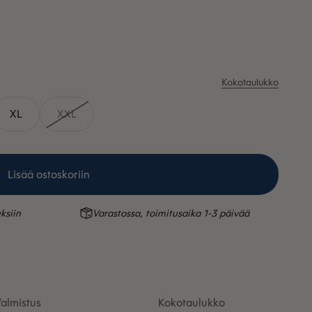
Kokotaulukko
XL
XXL
Lisää ostoskoriin
ksiin
Varastossa, toimitusaika 1-3 päivää
almistus
Kokotaulukko