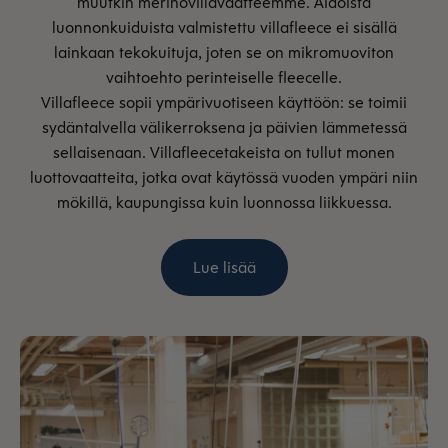
muutkin merinovillavaatteemme. Aidoista
luonnonkuiduista valmistettu villafleece ei sisällä
lainkaan tekokuituja, joten se on mikromuoviton
vaihtoehto perinteiselle fleecelle.
Villafleece sopii ympärivuotiseen käyttöön: se toimii
sydäntalvella välikerroksena ja päivien lämmetessä
sellaisenaan. Villafleecetakeista on tullut monen
luottovaatteita, jotka ovat käytössä vuoden ympäri niin
mökillä, kaupungissa kuin luonnossa liikkuessa.
Lue lisää