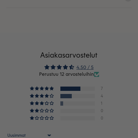
Asiakasarvostelut
4.50 / 5
Perustuu 12 arvosteluihin
7
4
1
0
0