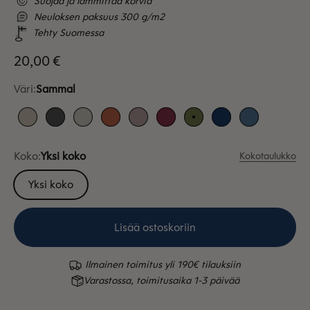
Suojaa ja lämmittää korvia
Neuloksen paksuus 300 g/m2
Tehty Suomessa
Alennushinta
20,00 €
Väri:
Sammal
Greige
Antrasiitti
Dyyni
Hilla
Kanerva
Karpalo
Sammal
Sininen
Taivaansini
Koko:
Yksi koko
Kokotaulukko
Yksi koko
Lisää ostoskoriin
Ilmainen toimitus yli 190€ tilauksiin
Varastossa, toimitusaika 1-3 päivää