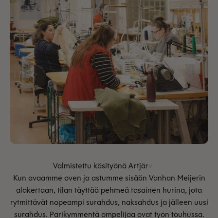
Kun avaamme oven ja astumme sisään Vanhan Meijerin
alakertaan, tilan täyttää pehmeä tasainen hurina, jota
rytmittävät nopeampi surahdus, naksahdus ja jälleen uusi
surahdus. Parikymmentä ompelijaa ovat työn touhussa.