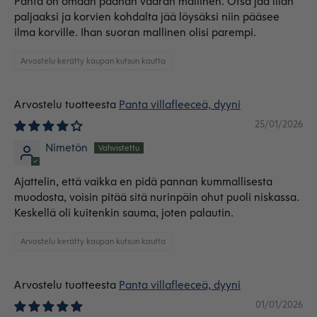
Panta on omaan päähän väärän mallinen. Otsa jää liian
paljaaksi ja korvien kohdalta jää löysäksi niin pääsee
ilma korville. Ihan suoran mallinen olisi parempi.
Arvostelu kerätty kaupan kutsun kautta
Panta villafleeceä, dyyni
25/01/2026
Nimetön
Ajattelin, että vaikka en pidä pannan kummallisesta
muodosta, voisin pitää sitä nurinpäin ohut puoli niskassa.
Keskellä oli kuitenkin sauma, joten palautin.
Arvostelu kerätty kaupan kutsun kautta
Panta villafleeceä, dyyni
01/01/2026