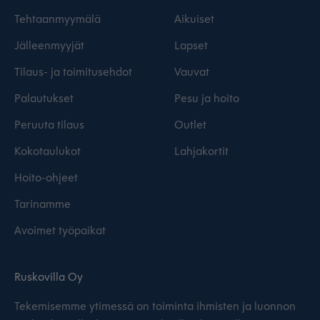
Tehtaanmyymälä
Aikuiset
Jälleenmyyjät
Lapset
Tilaus- ja toimitusehdot
Vauvat
Palautukset
Pesu ja hoito
Peruuta tilaus
Outlet
Kokotaulukot
Lahjakortit
Hoito-ohjeet
Tarinamme
Avoimet työpaikat
Ruskovilla Oy
Tekemisemme ytimessä on toiminta ihmisten ja luonnon