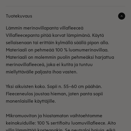
Tuotekuvaus
Lämmin merinovillapanta villafleeceä
Villafleecepanta pitää korvat lämpimänä. Käytä
sellaisenaan tai erittäin kylmällä säällä pipon alla.
Materiaali on pehmeää 100 % luomumerinovillaa.
Materiaali on molemmin puolin pehmeäksi harjattua
merinovillafleeceä, joka ei kutita ja tuntuu
miellyttävälle paljasta ihoa vasten.
Yksi aikuisten koko. Sopii n. 55–60 cm päähän.
Fleeceneulos joustaa hieman, joten panta sopii
monenlaisille käyttäjille.
Mikromuoviton ja hiostamaton vaihtoehtomme
keinokuiduille: 100 % sertifioitu luomuvillafleece. Aito
villa lämmittää kosteanakin. Se neutraloi hajuja, eikä