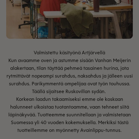
Kun avaamme oven ja astumme sisään Vanhan Meijerin
alakertaan, tilan täyttää pehmeä tasainen hurina, jota
rytmittävät nopeampi surahdus, naksahdus ja jälleen uusi
surahdus. Parikymmentä ompelijaa ovat työn touhussa.
Täällä sijaitsee Ruskovillan sydän.
Korkean laadun takaamiseksi emme ole koskaan
halunneet ulkoistaa tuotantoamme, vaan tehneet siitä
läpinäkyvää. Tuotteemme suunnitellaan ja valmistetaan
Suomessa yli 40 vuoden kokemuksella. Merkiksi tästä
tuotteillemme on myönnetty Avainlippu-tunnus.