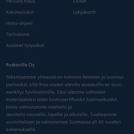
Peruuta tilaus
Outlet
Kokotaulukot
Lahjakortit
Hoito-ohjeet
Tarinamme
Avoimet työpaikat
Ruskovilla Oy
Tekemisemme ytimessä on toiminta ihmisten ja luonnon
parhaaksi, sillä ihoa vasten olevilla alusasuilla on suuri
merkitys hyvinvoinnille. Siksi olemme valinneet
materiaaleiksi aidot luomusertifioidut luonnonkuidut,
joista valmistamme vaatteita ja
asusteita vauvoille, lapsille ja aikuisille. Tuotteemme
suunnitellaan ja valmistetaan Suomessa yli 40 vuoden
kokemuksella.