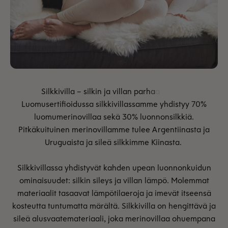
Luomusertifioidussa silkkivillassamme yhdistyy 70%
luomumerinovillaa sekä 30% luonnonsilkkiä.
Pitkäkuituinen merinovillamme tulee Argentiinasta ja
Uruguaista ja sileä silkkimme Kiinasta.
Silkkivillassa yhdistyvät kahden upean luonnonkuidun
ominaisuudet: silkin sileys ja villan lämpö. Molemmat
materiaalit tasaavat lämpötilaeroja ja imevät itseensä
kosteutta tuntumatta märältä. Silkkivilla on hengittävä ja
sileä alusvaatemateriaali, joka merinovillaa ohuempana