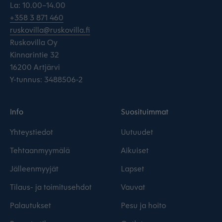
La: 10.00–14.00
+358 3 871 460
ruskovilla@ruskovilla.fi
Ruskovilla Oy
Kinnarintie 32
16200 Artjärvi
Y-tunnus: 3488506-2
Info
Suosituimmat
Yhteystiedot
Uutuudet
Tehtaanmyymälä
Aikuiset
Jälleenmyyjät
Lapset
Tilaus- ja toimitusehdot
Vauvat
Palautukset
Pesu ja hoito