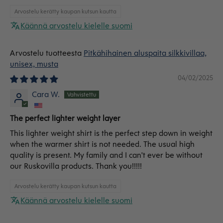
Arvostelu kerätty kaupan kutsun kautta
Käännä arvostelu kielelle suomi
Pitkähihainen aluspaita silkkivillaa,
unisex, musta
04/02/2025
Cara W.
The perfect lighter weight layer
This lighter weight shirt is the perfect step down in weight
when the warmer shirt is not needed. The usual high
quality is present. My family and I can't ever be without
our Ruskovilla products. Thank you!!!!!
Arvostelu kerätty kaupan kutsun kautta
Käännä arvostelu kielelle suomi