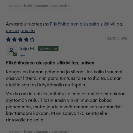
Arvostelu kerätty kaupan kutsun kautta
Pitkähihainen aluspaita silkkivillaa,
unisex, musta
03/01/2025
Taija M.
Pitkähihainen aluspaita silkkivillaa, unisex
Kangas on ihanan pehmeää ja sileää. Jos kaikki saumat
olisiivat litteitä, niin paita tuntuisi toiselta iholta. Saman
efektin saa toki käyttämällä nurinpäin.
Vaikka onkin unisex, mitoitus ei mielestäni ole mitenkään
älyttömän reilu. Tilasin ensin vinkin mukaan kokoa
pienemmän, mutta jouduin vaihtamaan sen normaalisti
käyttämääni kokoon. M on sopiva 170 senttiselle
rintavalle naiselle.
Arvostelu kerätty kaupan kutsun kautta