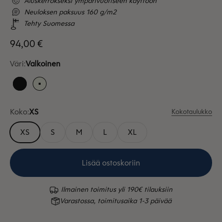
Aluskerrokseksi ympärivuotiseen käyttöön
Neuloksen paksuus 160 g/m2
Tehty Suomessa
Alennushinta
94,00 €
Väri:
Valkoinen
Musta
Valkoinen
Koko:
XS
Kokotaulukko
XS
S
M
L
XL
Lisää ostoskoriin
Ilmainen toimitus yli 190€ tilauksiin
Varastossa, toimitusaika 1-3 päivää