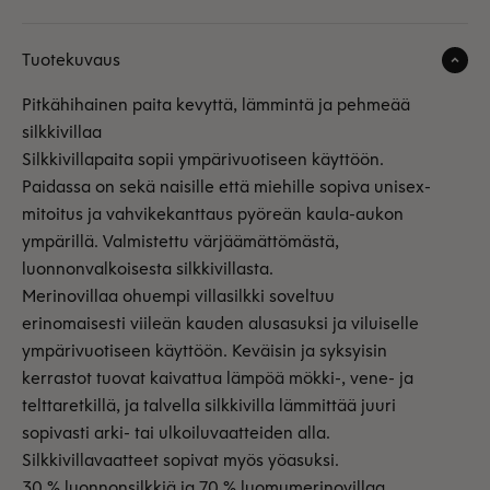
Tuotekuvaus
Pitkähihainen paita kevyttä, lämmintä ja pehmeää
silkkivillaa
Silkkivillapaita sopii ympärivuotiseen käyttöön.
Paidassa on sekä naisille että miehille sopiva unisex-
mitoitus ja vahvikekanttaus pyöreän kaula-aukon
ympärillä. Valmistettu värjäämättömästä,
luonnonvalkoisesta silkkivillasta.
Merinovillaa ohuempi villasilkki soveltuu
erinomaisesti viileän kauden alusasuksi ja viluiselle
ympärivuotiseen käyttöön. Keväisin ja syksyisin
kerrastot tuovat kaivattua lämpöä mökki-, vene- ja
telttaretkillä, ja talvella silkkivilla lämmittää juuri
sopivasti arki- tai ulkoiluvaatteiden alla.
Silkkivillavaatteet sopivat myös yöasuksi.
30 % luonnonsilkkiä ja 70 % luomumerinovillaa