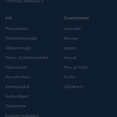
Y-tunnus: 3488506-2
Info
Suosituimmat
Yhteystiedot
Uutuudet
Tehtaanmyymälä
Aikuiset
Jälleenmyyjät
Lapset
Tilaus- ja toimitusehdot
Vauvat
Palautukset
Pesu ja hoito
Peruuta tilaus
Outlet
Kokotaulukot
Lahjakortit
Hoito-ohjeet
Tarinamme
Avoimet työpaikat