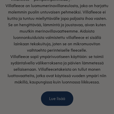
Villafleece on luomumerinovillaneulosta, joka on harjattu
molemmin puolin untuvaisen pehmeäksi. Villafleece ei
kutita ja tuntuu miellyttävälle jopa paljasta ihoa vasten.
Se on hengittävää, lämmintä ja joustavaa, aivan kuten
muutkin merinovillavaatteemme. Aidoista
luonnonkuiduista valmistettu villafleece ei sisällä
lainkaan tekokuituja, joten se on mikromuoviton
vaihtoehto perinteiselle fleecelle.
Villafleece sopii ympärivuotiseen käyttöön: se toimii
sydäntalvella välikerroksena ja päivien lämmetessä
sellaisenaan. Villafleecetakeista on tullut monen
luottovaatteita, jotka ovat käytössä vuoden ympäri niin
mökillä, kaupungissa kuin luonnossa liikkuessa.
Lue lisää