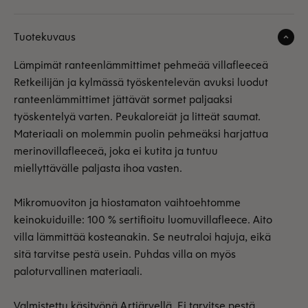
Tuotekuvaus
Lämpimät ranteenlämmittimet pehmeää villafleeceä
Retkeilijän ja kylmässä työskentelevän avuksi luodut
ranteenlämmittimet jättävät sormet paljaaksi
työskentelyä varten. Peukaloreiät ja litteät saumat.
Materiaali on molemmin puolin pehmeäksi harjattua
merinovillafleeceä, joka ei kutita ja tuntuu
miellyttävälle paljasta ihoa vasten.
Mikromuoviton ja hiostamaton vaihtoehtomme
keinokuiduille: 100 % sertifioitu luomuvillafleece. Aito
villa lämmittää kosteanakin. Se neutraloi hajuja, eikä
sitä tarvitse pestä usein. Puhdas villa on myös
paloturvallinen materiaali.
Valmistettu käsityönä Artjärvellä. Ei tarvitse pestä