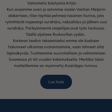
Kun avaamme oven ja astumme sisään Vanhan Meijerin
alakertaan, tilan täyttää pehmeä tasainen hurina, jota
rytmittävät nopeampi surahdus, naksahdus ja jälleen uusi
surahdus. Parikymmentä ompelijaa ovat työn touhussa.
Täällä sijaitsee Ruskovillan sydän.
Korkean laadun takaamiseksi emme ole koskaan
halunneet ulkoistaa tuotantoamme, vaan tehneet siitä
läpinäkyvää. Tuotteemme suunnitellaan ja valmistetaan
Suomessa yli 40 vuoden kokemuksella. Merkiksi tästä
tuotteillemme on myönnetty Avainlippu-tunnus.
Lue lisää