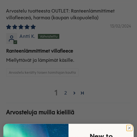
OUTLET: Ranteenlämmittimet
villafleeceä, harmaa
13/02/2024
Antti K.
Ranteenlämmittimet villafleece
Miellyttävät ja lämpimät käsille.
Arvostelu kerätty toisen toimitajan kautta
1
2
Arvosteluja muilla kielillä
OUTLET: Ranteenlämmittimet
New to
villafleeceä, harmaa