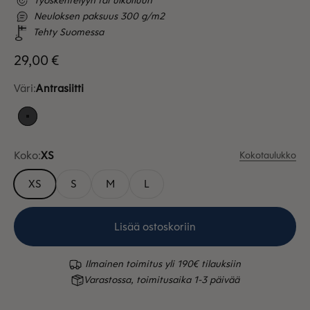
Työskentelyyn tai ulkoiluun
Neuloksen paksuus 300 g/m2
Tehty Suomessa
Alennushinta
29,00 €
Väri:
Antrasiitti
Antrasiitti
Koko:
XS
Kokotaulukko
XS
S
M
L
Lisää ostoskoriin
Ilmainen toimitus yli 190€ tilauksiin
Varastossa, toimitusaika 1-3 päivää