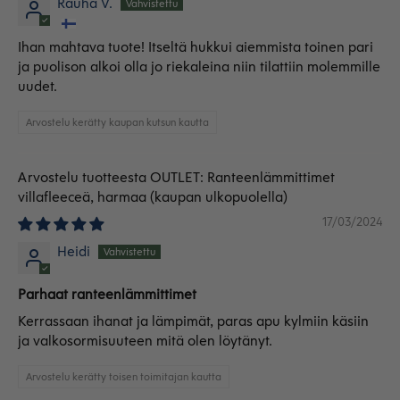
Rauha V.
Ihan mahtava tuote! Itseltä hukkui aiemmista toinen pari
ja puolison alkoi olla jo riekaleina niin tilattiin molemmille
uudet.
Arvostelu kerätty kaupan kutsun kautta
OUTLET: Ranteenlämmittimet
villafleeceä, harmaa
17/03/2024
Heidi
Parhaat ranteenlämmittimet
Kerrassaan ihanat ja lämpimät, paras apu kylmiin käsiin
ja valkosormisuuteen mitä olen löytänyt.
Arvostelu kerätty toisen toimitajan kautta