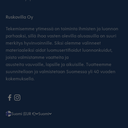
Ruskovilla Oy
Tekemisemme ytimessä on toiminta ihmisten ja luonnon
parhaaksi, sillä ihoa vasten olevilla alusasuilla on suuri
merkitys hyvinvoinnille. Siksi olemme valinneet
materiaaleiksi aidot luomusertifioidut luonnonkuidut,
joista valmistamme vaatteita ja
asusteita vauvoille, lapsille ja aikuisille. Tuotteemme
suunnitellaan ja valmistetaan Suomessa yli 40 vuoden
kokemuksella.
Suomi (EUR €)
Suomi