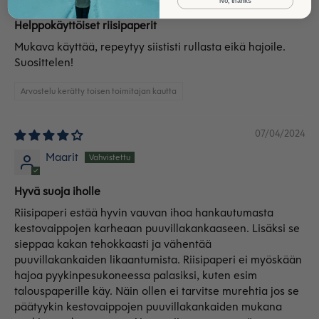
No, thanks
Helppokäyttöiset riisipaperit
Mukava käyttää, repeytyy siististi rullasta eikä hajoile.
Suosittelen!
Arvostelu kerätty toisen toimitajan kautta
07/04/2024
Maarit
Hyvä suoja iholle
Riisipaperi estää hyvin vauvan ihoa hankautumasta
kestovaippojen karheaan puuvillakankaaseen. Lisäksi se
sieppaa kakan tehokkaasti ja vähentää
puuvillakankaiden likaantumista. Riisipaperi ei myöskään
hajoa pyykinpesukoneessa palasiksi, kuten esim
talouspaperille käy. Näin ollen ei tarvitse murehtia jos se
päätyykin kestovaippojen puuvillakankaiden mukana