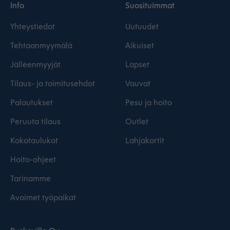
Info
Suosituimmat
Yhteystiedot
Uutuudet
Tehtaanmyymälä
Aikuiset
Jälleenmyyjät
Lapset
Tilaus- ja toimitusehdot
Vauvat
Palautukset
Pesu ja hoito
Peruuta tilaus
Outlet
Kokotaulukot
Lahjakortit
Hoito-ohjeet
Tarinamme
Avoimet työpaikat