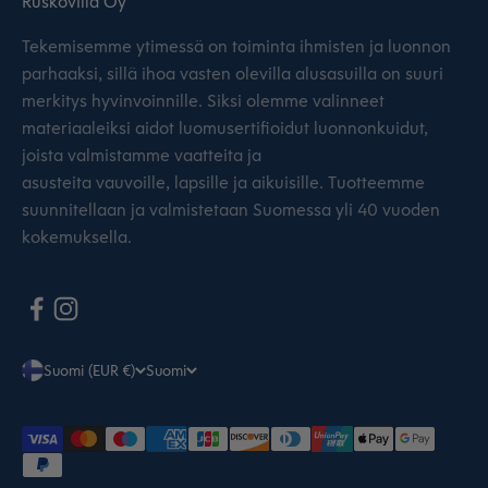
Ruskovilla Oy
Tekemisemme ytimessä on toiminta ihmisten ja luonnon
parhaaksi, sillä ihoa vasten olevilla alusasuilla on suuri
merkitys hyvinvoinnille. Siksi olemme valinneet
materiaaleiksi aidot luomusertifioidut luonnonkuidut,
joista valmistamme vaatteita ja
asusteita vauvoille, lapsille ja aikuisille. Tuotteemme
suunnitellaan ja valmistetaan Suomessa yli 40 vuoden
kokemuksella.
Suomi (EUR €)
Suomi