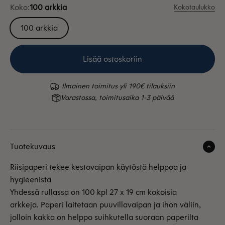
Koko:
100 arkkia
Kokotaulukko
100 arkkia
Lisää ostoskoriin
Ilmainen toimitus yli 190€ tilauksiin
Varastossa, toimitusaika 1-3 päivää
Tuotekuvaus
Riisipaperi tekee kestovaipan käytöstä helppoa ja
hygieenistä
Yhdessä rullassa on 100 kpl 27 x 19 cm kokoisia
arkkeja. Paperi laitetaan puuvillavaipan ja ihon väliin,
jolloin kakka on helppo suihkutella suoraan paperilta