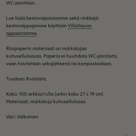
WC-pönttöön.
Lue lisää kestovaipoistamme sekä vinkkejä
kestovaippojemme käyttöön
VillaVauva-
oppaastamme
.
Riisipaperin materiaali on märkälujaa
kuituselluloosaa. Paperia ei huuhdota WC-pöntöstä,
vaan hävitetään sekajätteenä tai kompostoidaan.
Tuodaan Ruotsista.
Koko: 100 arkkia/rulla (arkin koko 27 x 19 cm)
Materiaali: märkäluja kuituselluloosa
Väri: Valkoinen