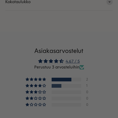
Kokotaulukko
Asiakasarvostelut
4.67 / 5
Perustuu 3 arvosteluihin
2
1
0
0
0