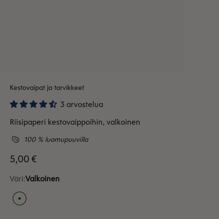
Kestovaipat ja tarvikkeet
3 arvostelua
Riisipaperi kestovaippoihin, valkoinen
100 % luomupuuvilla
Alennushinta
5,00 €
Väri:
Valkoinen
Valkoinen