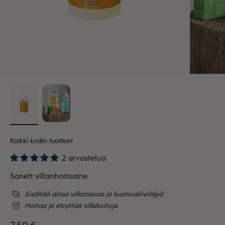
Kaikki kodin tuotteet
2 arvostelua
Sonett villanhoitoaine
Sisältää aitoa villarasvaa ja luomuoliiviöljyä
Hoitaa ja elvyttää villakuituja
Alennushinta