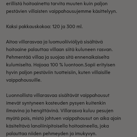
erillistä hoitoainetta tarvita muuten kuin paljon
pestävien villaisten vaippahousujemme käsittelyyn.
Kaksi pakkauskokoa: 120 ja 300 ml.
Aitoa villarasvaa ja luomuoliiviöljyä sisältävä
hoitoaine palauttaa villaan siitä kuluneen rasvan.
Pehmentää villaa ja suojaa sitä ennenaikaiselta
kulumiselta. Hajoaa 100 % luontoon.Sopii erityisen
hyvin paljon pestäviin tuotteisiin, kuten villaisille
vaippahousuille.
Luonnollista villarasvaa sisältävät vaippahousut
imevät syntyneen kosteuden pysyen kuitenkin
ilmavina ja hengittävinä. Villarasva kuluu pesujen
myötä pois, mistä johtuen vaippahousut on aika ajoin
käsiteltävä lanoliinipitoisella hoitoaineella, joka
palauttaa niiden pehmeyden ja imukyvyn.