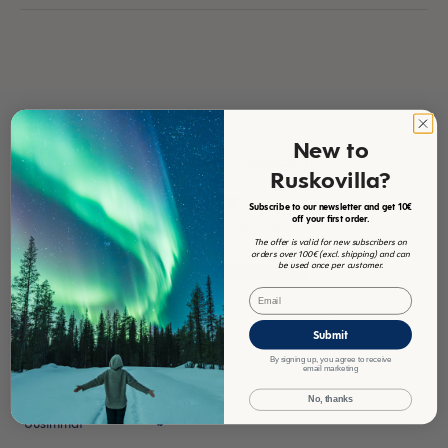
New to
Asiakasarvostelut
Ruskovilla?
5.00 / 5
Subscribe to our newsletter and get 10€
off your first order.
Perustuu 2 arvosteluihin
The offer is valid for new subscribers on
orders over 100€ (excl. shipping) and can
be used once per customer.
2
Email
0
0
Submit
0
By signing up, you agree to receive
0
email marketing
No, thanks
Sort by