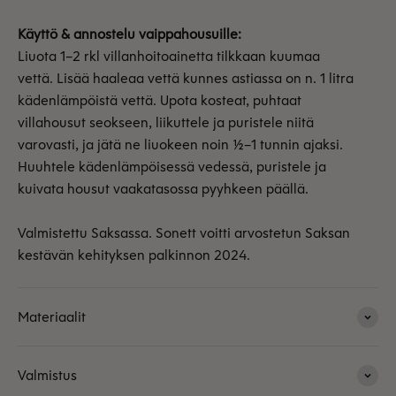
Käyttö & annostelu vaippahousuille:
Liuota 1–2 rkl villanhoitoainetta tilkkaan kuumaa
vettä. Lisää haaleaa vettä kunnes astiassa on n. 1 litra
kädenlämpöistä vettä. Upota kosteat, puhtaat
villahousut seokseen, liikuttele ja puristele niitä
varovasti, ja jätä ne liuokeen noin 1/2–1 tunnin ajaksi.
Huuhtele kädenlämpöisessä vedessä, puristele ja
kuivata housut vaakatasossa pyyhkeen päällä.
Valmistettu Saksassa. Sonett voitti arvostetun Saksan
kestävän kehityksen palkinnon 2024.
Materiaalit
Valmistus