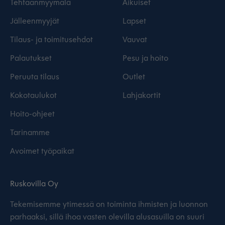
Tehtaanmyymälä
Aikuiset
Jälleenmyyjät
Lapset
Tilaus- ja toimitusehdot
Vauvat
Palautukset
Pesu ja hoito
Peruuta tilaus
Outlet
Kokotaulukot
Lahjakortit
Hoito-ohjeet
Tarinamme
Avoimet työpaikat
Ruskovilla Oy
Tekemisemme ytimessä on toiminta ihmisten ja luonnon
parhaaksi, sillä ihoa vasten olevilla alusasuilla on suuri