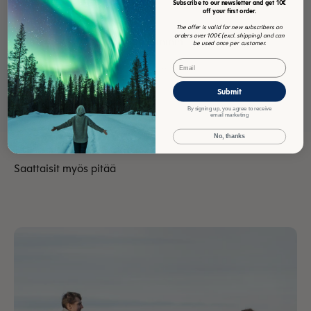
Subscribe to our newsletter and get 10€
off your first order.
Peitto
The offer is valid for new subscribers on
orders over 100€ (excl. shipping) and can
Mahtava kevyt pehmoinen lämmin
be used once per customer.
Email
Arvostelu kerätty toisen toimitajan kautta
Submit
By signing up, you agree to receive
email marketing
No, thanks