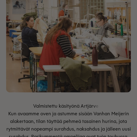
Kun avaamme oven ja astumme sisään Vanhan Meijerin
alakertaan, tilan täyttää pehmeä tasainen hurina, jota
rytmittävät nopeampi surahdus, naksahdus ja jälleen uusi
surahdus. Parikymmentä ompelijaa ovat työn touhussa.