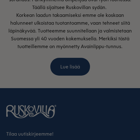
Täällä sijaitsee Ruskovillan sydän.
Korkean laadun takaamiseksi emme ole koskaan
halunneet ulkoistaa tuotantoamme, vaan tehneet siitä
läpinäkyvää. Tuotteemme suunnitellaan ja valmistetaan
Suomessa yli 40 vuoden kokemuksella. Merkiksi tästä
tuotteillemme on myönnetty Avainlippu-tunnus.
Lue lisää
Tilaa uutiskirjeemme!