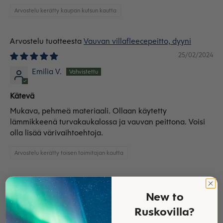
Arvostelu kerätty kaupan kutsun kautta
Vauvan villafleecepeitto, dyyni
25/02/2024
Emilia V.
Kätevä
Mukava, pehmeä materiaali. Ollaan käytetty
lämmikkeenä turvakaukalossa ja vauvan peittona. Voisi
olla lisää värivaihtoehtoja.
Arvostelu kerätty toisen toimitajan kautta
Vauvan villafleecepeitto, dyyni
New to
14/12/2023
Ruskovilla?
Jaana K.