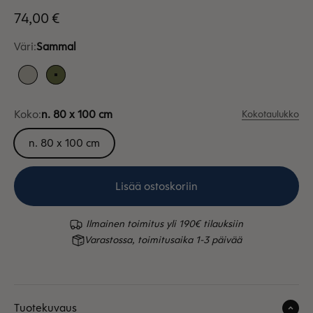
Alennushinta
74,00 €
Väri:
Sammal
Dyyni
Sammal
Koko:
n. 80 x 100 cm
Kokotaulukko
n. 80 x 100 cm
Lisää ostoskoriin
Ilmainen toimitus yli 190€ tilauksiin
Varastossa, toimitusaika 1-3 päivää
Tuotekuvaus