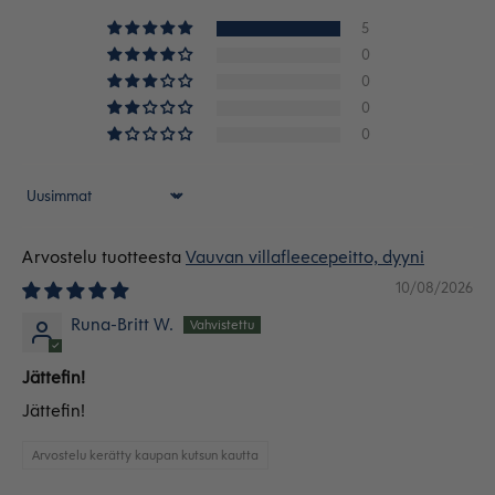
5
0
0
0
0
Sort by
Vauvan villafleecepeitto, dyyni
10/08/2026
Runa-Britt W.
Jättefin!
Jättefin!
Arvostelu kerätty kaupan kutsun kautta