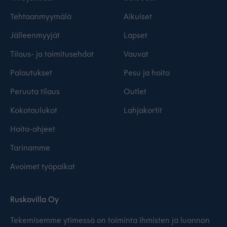
Tehtaanmyymälä
Aikuiset
Jälleenmyyjät
Lapset
Tilaus- ja toimitusehdot
Vauvat
Palautukset
Pesu ja hoito
Peruuta tilaus
Outlet
Kokotaulukot
Lahjakortit
Hoito-ohjeet
Tarinamme
Avoimet työpaikat
Ruskovilla Oy
Tekemisemme ytimessä on toiminta ihmisten ja luonnon