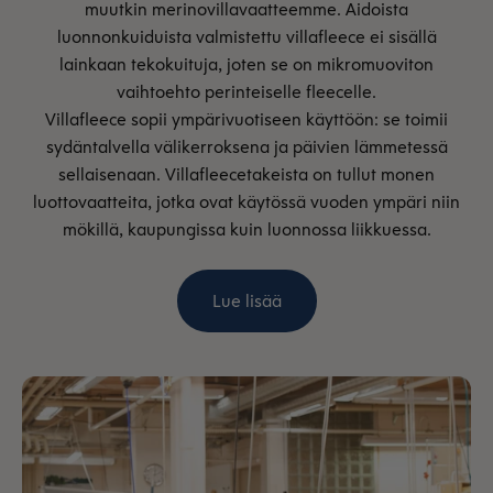
muutkin merinovillavaatteemme. Aidoista
luonnonkuiduista valmistettu villafleece ei sisällä
lainkaan tekokuituja, joten se on mikromuoviton
vaihtoehto perinteiselle fleecelle.
Villafleece sopii ympärivuotiseen käyttöön: se toimii
sydäntalvella välikerroksena ja päivien lämmetessä
sellaisenaan. Villafleecetakeista on tullut monen
luottovaatteita, jotka ovat käytössä vuoden ympäri niin
mökillä, kaupungissa kuin luonnossa liikkuessa.
Lue lisää