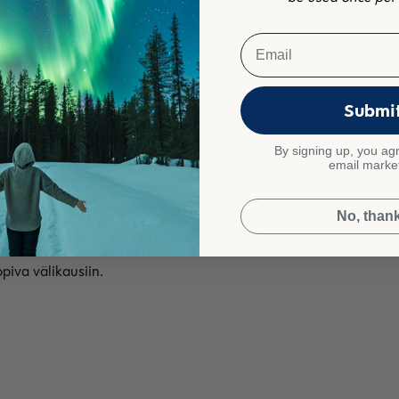
Email
Submi
By signing up, you agr
email marke
No, than
piva välikausiin.