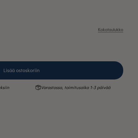
Kokotaulukko
Lisää ostoskoriin
ksiin
Varastossa, toimitusaika 1-3 päivää