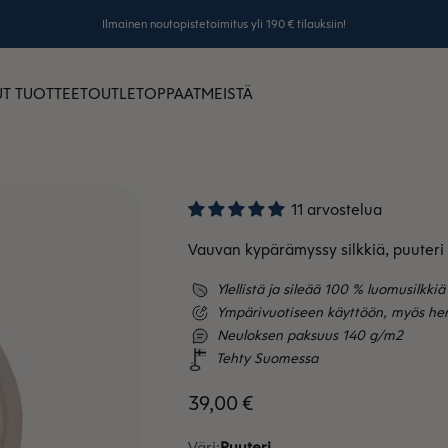
Ilmainen noutopistetoimitus yli 190 € tilauksiin!
T TUOTTEET
OUTLET
OPPAAT
MEISTÄ
11 arvostelua
Vauvan kypärämyssy silkkiä, puuteri
Ylellistä ja sileää 100 % luomusilkkiä
Ympärivuotiseen käyttöön, myös herk
Neuloksen paksuus 140 g/m2
Tehty Suomessa
Alennushinta
39,00 €
Väri:
Puuteri