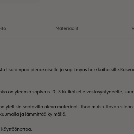
ito
Materiaalit
V
a lisälämpöä pienokaiselle ja sopii myös herkkäihoisille.
Kasvoa
o on yleensä sopiva n. 0–3 kk ikäiselle vastasyntyneelle, suur
on ylellisin saatavilla oleva materiaali. Ihoa muistuttavan sileän
ää kuumalla ja lämmittää kylmällä.
n käyttöönottoa.