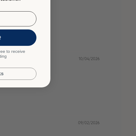
t
ee to receive
ting
10/04/2026
ks
09/02/2026