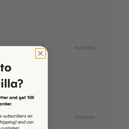
30/07/2026
to
illa?
tter and get 10€
 order.
ew subscribers on
17/06/2026
shipping) and can
 customer.