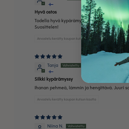
Hyvä ostos
Todella hyvä kypärämyssy vauvalle.
Suosittelen!
Arvostelu kerätty kaupan kutsun kautta
Tanja
Silkki kypärämyssy
Ihanan pehmeä, lämmin ja hengittävä. Juuri so
Arvostelu kerätty kaupan kutsun kautta
Niina N.