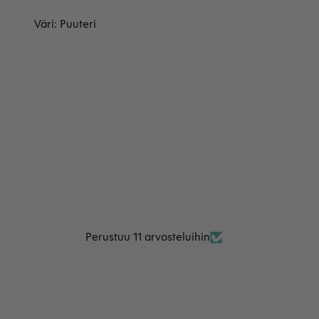
Väri: Puuteri
Perustuu 11 arvosteluihin