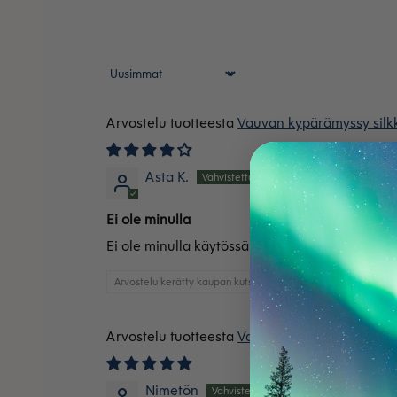
Sort by
Vauvan kypärämyssy silkk
Asta K.
Ei ole minulla
Ei ole minulla käytössä
Arvostelu kerätty kaupan kutsun kautta
Vauvan kypärämyssy silkk
Nimetön