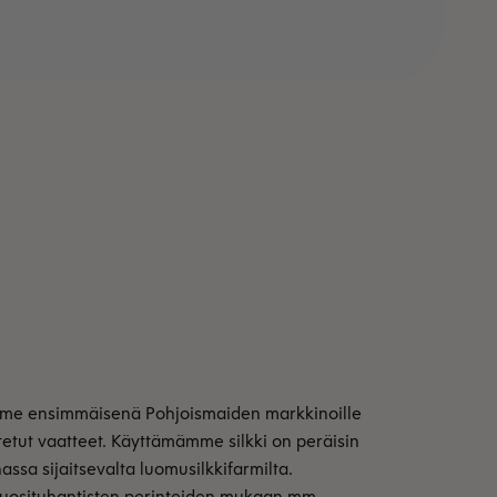
mme ensimmäisenä Pohjoismaiden markkinoille
stetut vaatteet. Käyttämämme silkki on peräisin
ssa sijaitsevalta luomusilkkifarmilta.
 vuosituhantisten perinteiden mukaan mm.