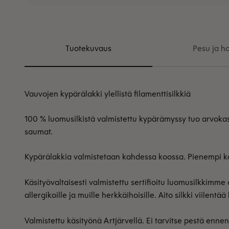
Tuotekuvaus
Pesu ja ho
Vauvojen kypärälakki ylellistä filamenttisilkkiä
100 % luomusilkistä valmistettu kypärämyssy tuo arvokast
saumat.
Kypärälakkia valmistetaan kahdessa koossa. Pienempi kok
Käsityövaltaisesti valmistettu sertifioitu luomusilkkimme 
allergikoille ja muille herkkäihoisille. Aito silkki viilent
Valmistettu käsityönä Artjärvellä. Ei tarvitse pestä enne