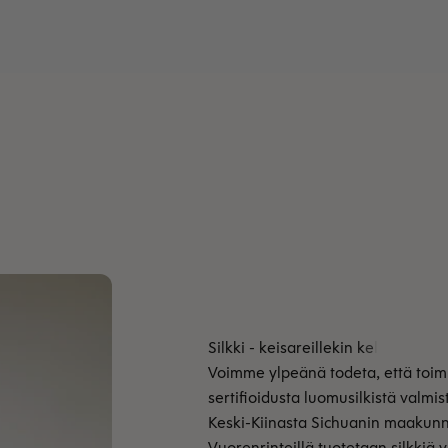
Voimme ylpeänä todeta, että toi
sertifioidusta luomusilkistä valmi
Keski-Kiinasta Sichuanin maakunna
Vuorenrinteillä tuotetaan silkkiä