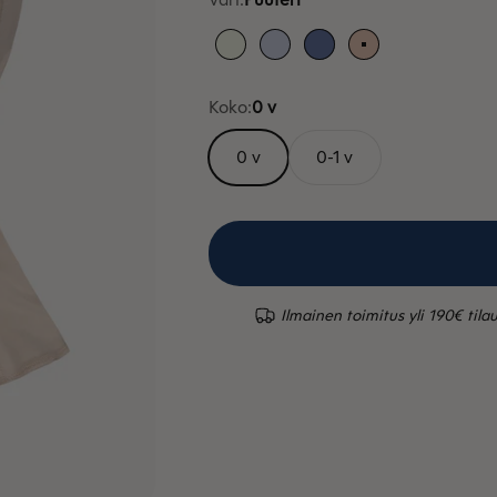
Valkoinen
Vaaleansininen
Mustikka
Puuteri
Koko:
0 v
0 v
0-1 v
Ilmainen toimitus yli 190€ tilau