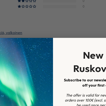
0
0
iä, valkoinen
New 
Ruskov
Subscribe to our newsle
off your first
iä, valkoinen
The offer is valid for n
orders over 100€ (excl. 
be used once per