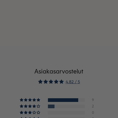
Asiakasarvostelut
4.82 / 5
9
2
0