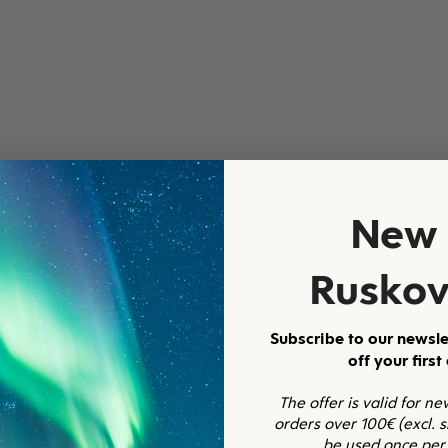
New 
ä, taivaansininen
Ruskov
it
Subscribe to our newsle
off your first
The offer is valid for n
orders over 100€ (excl. 
be used once per