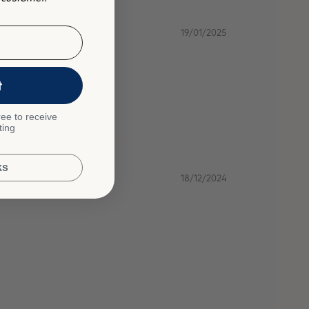
19/01/2025
t
ee to receive
ting
ks
18/12/2024