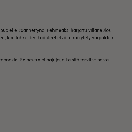
puolelle käännettynä. Pehmeäksi harjattu villaneulos
een, kun lahkeiden käänteet eivät enää ylety varpaiden
anakin. Se neutraloi hajuja, eikä sitä tarvitse pestä