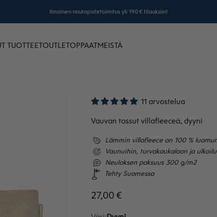
Ilmainen noutopistetoimitus yli 190 € tilauksiin!
T TUOTTEET
OUTLET
OPPAAT
MEISTÄ
11 arvostelua
Vauvan tossut villafleeceä, dyyni
Lämmin villafleece on 100 % luomum
Vaunuihin, turvakaukaloon ja ulkoil
Neuloksen paksuus 300 g/m2
Tehty Suomessa
Alennushinta
27,00 €
Väri:
Dyyni