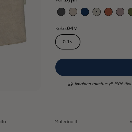
Antrasiitti
Greige
Sininen
Dyyni
Hilla
Kane
Koko:
0-1 v
0-1 v
Ilmainen toimitus yli 190€ tilau
ito
Materiaalit
V