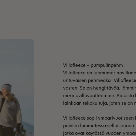
Villafleece on luomumerinovillane
untuvaisen pehmeäksi. Villafleece 
vasten. Se on hengittävää, lämmin
merinovillavaatteemme. Aidoista lu
lainkaan tekokuituja, joten se on 
Villafleece sopii ympärivuotiseen 
päivien lämmetessä sellaisenaan. V
jotka ovat käytössä vuoden ympäri