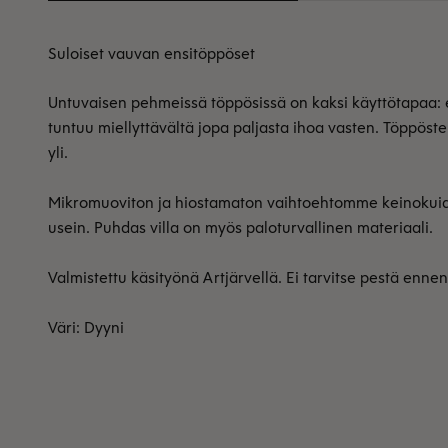
Suloiset vauvan ensitöppöset
Untuvaisen pehmeissä töppösissä on kaksi käyttötapaa: 
tuntuu miellyttävältä jopa paljasta ihoa vasten. Töppöst
yli.
Mikromuoviton ja hiostamaton vaihtoehtomme keinokuiduille
usein. Puhdas villa on myös paloturvallinen materiaali.
Valmistettu käsityönä Artjärvellä. Ei tarvitse pestä enne
Väri: Dyyni