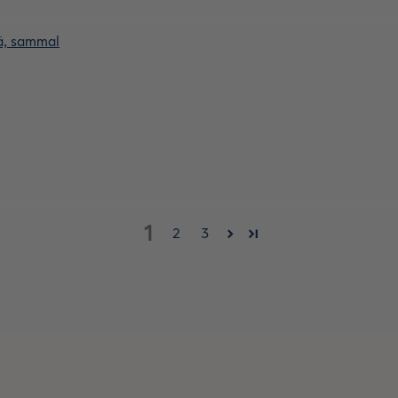
eä, sammal
1
2
3