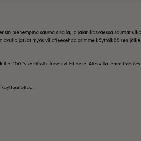
ensin pienempinä sauma sisällä, ja jalan kasvaessa saumat ulko
en avulla jatkat myös villafleecehaalarimme käyttöikää sen jälk
: 100 % sertifioitu luomuvillafleece. Aito villa lämmittää koste
n käyttöönottoa.