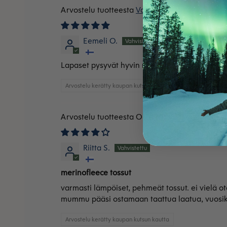
Vauvan tossut villafleec
Eemeli O.
Lapaset pysyvät hyvin resorin avulla kädessä
Arvostelu kerätty kaupan kutsun kautta
OUTLET: Vauvan tossut vi
Riitta S.
merinofleece tossut
varmasti lämpöiset, pehmeät tossut. ei vielä ot
mummu pääsi ostamaan taattua laatua, vuos
Arvostelu kerätty kaupan kutsun kautta