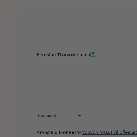
Perustuu 11 arvosteluihin
Sort by
Vauvan tossut villafleec