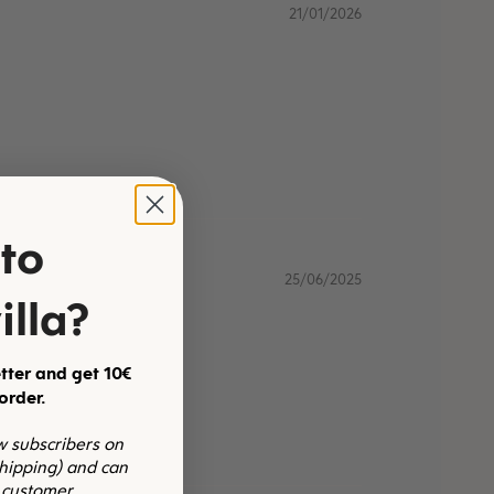
21/01/2026
to
25/06/2025
illa?
tter and get 10€
 order.
ew subscribers on
shipping) and can
 customer.