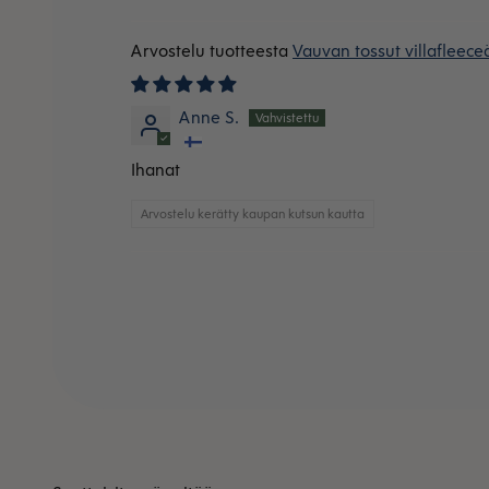
Vauvan tossut villafleec
Anne S.
Ihanat
Arvostelu kerätty kaupan kutsun kautta