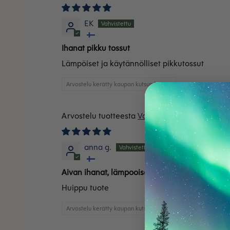
EK
Ihanat pikku tossut
Lämpöiset ja käytännölliset pikkutossut
Arvostelu kerätty kaupan kutsun kautta
Vauvan tossut villafleece
anna g.
Aivan ihanat, lämpooiset vauvalle jakauniit vär
Huippu tuote
Arvostelu kerätty kaupan kutsun kautta