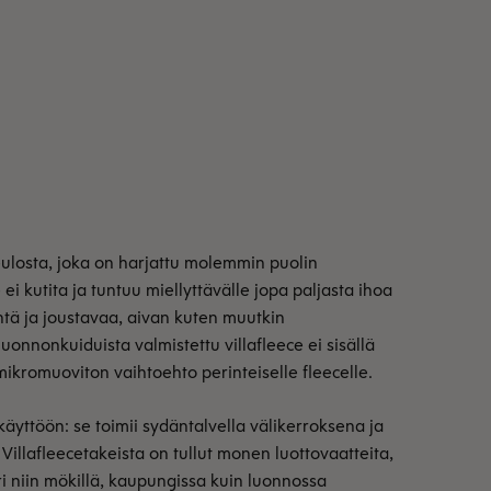
ulosta, joka on harjattu molemmin puolin
ei kutita ja tuntuu miellyttävälle jopa paljasta ihoa
tä ja joustavaa, aivan kuten muutkin
onnonkuiduista valmistettu villafleece ei sisällä
mikromuoviton vaihtoehto perinteiselle fleecelle.
käyttöön: se toimii sydäntalvella välikerroksena ja
illafleecetakeista on tullut monen luottovaatteita,
 niin mökillä, kaupungissa kuin luonnossa