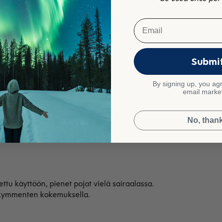
eä, sammal
Email
Submi
By signing up, you agr
email marke
llafleeceä, harmaa
No, than
ettu käyttöön, pienet pojat vielä sairaalassa.
ikymmenten kokemuksella.