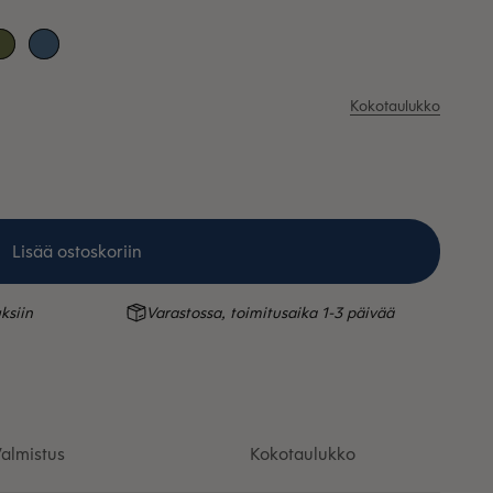
rva
Sammal
Taivaansininen
Kokotaulukko
Lisää ostoskoriin
ksiin
Varastossa, toimitusaika 1-3 päivää
almistus
Kokotaulukko