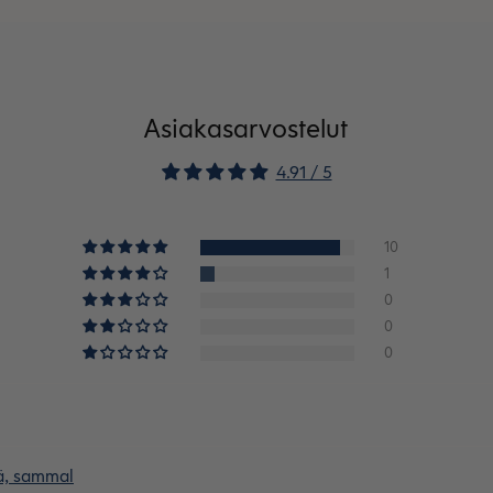
Asiakasarvostelut
4.91 / 5
10
1
0
0
0
eä, sammal